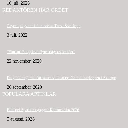
16 juli, 2026
REDAKTÖREN HAR ORDET
Grymt plågsamt i fantastiska Trosa Stadslopp
3 juli, 2022
”Fint att få uppleva flytet några sekunder”
22 november, 2020
De galna reglerna fortsätter sätta stopp för motionsloppen i Sverige
26 september, 2020
POPULÄRA ARTIKLAR
Bildspel Sparbanksjoggen Katrineholm 2026
5 augusti, 2026