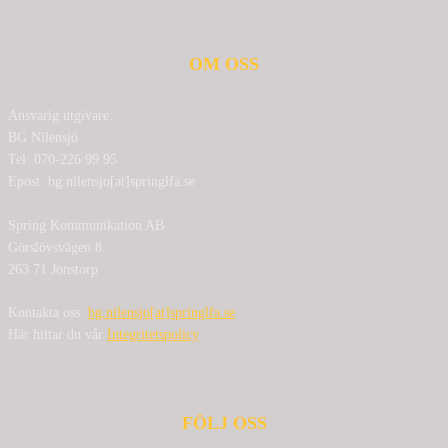
OM OSS
Ansvarig utgivare:
BG Nilensjö
Tel: 070-226 99 95
Epost: bg.nilensjo[at]springlfa.se
Spring Kommunikation AB
Görslövsvägen 8
263 71 Jonstorp
Kontakta oss:
bg.nilensjo[at]springlfa.se
Här hittar du vår
Integritetspolicy
FÖLJ OSS