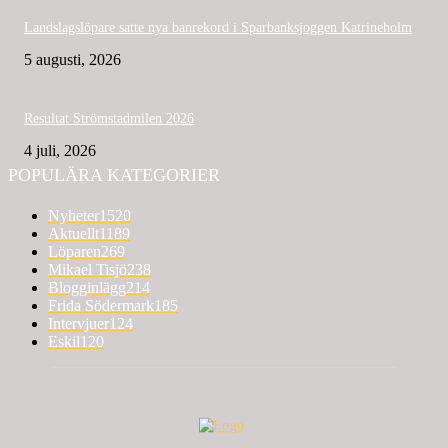
Landslagslöpare satte nya banrekord i Sparbanksjoggen Katrineholm
5 augusti, 2026
Resultat Strömstadmilen 2026
4 juli, 2026
POPULÄRA KATEGORIER
Nyheter
1520
Aktuellt
1189
Löparen
269
Mikael Tisjö
238
Blogginlägg
214
Frida Södermark
185
Intervjuer
124
Eskil
120