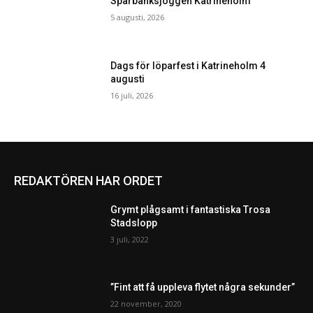
Sparbanksjoggen Katrineholm
5 augusti, 2026
Dags för löparfest i Katrineholm 4
augusti
16 juli, 2026
REDAKTÖREN HAR ORDET
Grymt plågsamt i fantastiska Trosa
Stadslopp
3 juli, 2022
”Fint att få uppleva flytet några sekunder”
22 november, 2020