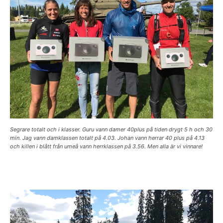
Segrare totalt och i klasser. Guru vann damer 40plus på tiden drygt 5 h och 30
min. Jag vann damklassen totalt på 4.03. Johan vann herrar 40 plus på 4.13
och killen i blått från umeå vann herrklassen på 3.56. Men alla är vi vinnare!