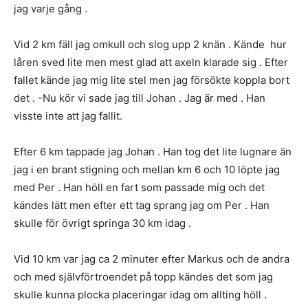
jag varje gång .
Vid 2 km fäll jag omkull och slog upp 2 knän . Kände hur
låren sved lite men mest glad att axeln klarade sig . Efter
fallet kände jag mig lite stel men jag försökte koppla bort
det . -Nu kör vi sade jag till Johan . Jag är med . Han
visste inte att jag fallit.
Efter 6 km tappade jag Johan . Han tog det lite lugnare än
jag i en brant stigning och mellan km 6 och 10 löpte jag
med Per . Han höll en fart som passade mig och det
kändes lätt men efter ett tag sprang jag om Per . Han
skulle för övrigt springa 30 km idag .
Vid 10 km var jag ca 2 minuter efter Markus och de andra
och med självförtroendet på topp kändes det som jag
skulle kunna plocka placeringar idag om allting höll .