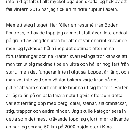
inte riktigt fått ut allt mycket pga den skada jag fick av ett
fall vintern 2016 när jag fick en mindre ruptur i axeln.
Men ett steg i taget! Här följer en resumé från Boden
Fortress, ett av de lopp jag är mest stolt över. Inte endast
på grund av längden utan för att det var enormt krävande
men jag lyckades hålla ihop det optimalt efter mina
förutsättningar och ha krafter kvar! Många tror kanske att
man tar ut sig maximalt på en ultra och håller hög fart från
start, men det fungerar inte riktigt så. Loppet är långt och
man vet inte vad som väntar bakom varje krön så det
gäller att vara smart och inte bränna ut sig för fort. Farten
är lägre än på en asfaltmara naturligtvis eftersom detta
var ett terränglopp med berg, dalar, stenar, slalombackar,
stig, trappor och andra hinder. Jag skulle kategorisera in
detta som det mest krävande lopp jag gjort, mer krävande
än när jag sprang 50 km på 2000 höjdmeter i Kina.