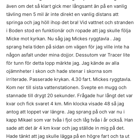
även om det så klart gick mer långsamt än på en vanlig
tävling men 5 mil är inte direkt en vanlig distans att
springa och jag höll ihop det bra! Vid vattnet och stranden
i Boden stod en funktionär och ropade att jag skulle följa
Micke mot kyrkan. Nu såg jag Mickes ryggtavla . Jag
sprang hela tiden på sidan om vägen för jag ville inte ha
någon asfalt under mina dojjor. Dessutom var Tracer lite
för tunn för detta lopp märkte jag. Jag kände av alla
ojämnheter i skon och hade stenar i skorna som
irriterade. Passerade krykan. 4.30 fart. Mickes ryggtavla.
Kom ner till sista vattenstationen. Svepte en mugg och
stannade till drygt 20 sekunder. Frågade hur långt det var
kvar och fick svaret 4 km. Min klocka visade 48 så jag
antog att loppet var längre. Jag sprang på och var nu i
kapp Mikael som var tvåa i fjol och låg tvåa i år också. Han
sade att det är 4 km kvar och jag ställde in mig på det.
Hade tänkt att jag skulle lägga på en högre fart och ta ut