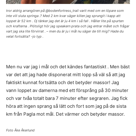
tror aldrig arrangören på @bodenfortress_trail varit med om en löpare som
inte vill sluta springa .? Med 2 km kvar säger killen jag sprungit i kapp att
loppet är 52 km . Oj tänker jag det är ju 4 km i så fall . Håller lite på spurten
och krafterna . Plötsligt hör jag speakern prata och jag entrar målet och frågar
vart jag ska lite förvirrat . – men du är ju i mål nu säger de till mig? Hade du
velat fortsätta? -jo typ .
Men nu var jag i mål och det kändes fantastiskt . Men bäst
var det att jag hade disponerat mitt lopp så väl så att jag
faktiskt kunnat fortsätta och det betyder massor! Jag
vann loppet av damerna med ett försprång på 30 minuter
och var tvåa totalt bara 7 minuter efter segraren. Jag fick
höra att ingen sprang så lätt och fort som jag på de sista
km från Pagla mot mål. Det värmer och betyder massor.
Foto Åke Åkerlund