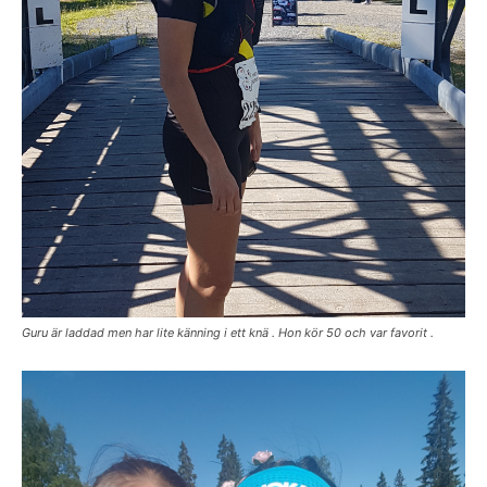
Guru är laddad men har lite känning i ett knä . Hon kör 50 och var favorit .