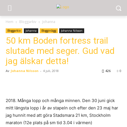
Hem
Bloggarkiv
Johanna
Bloggarkiv
Johanna
Blogginlägg
Johanna Nilsson
50 km Boden fortress trail
slutade med seger. Gud vad
jag älskar detta!
Av
Johanna Nilsson
-
4 juli, 2018
426
0
2018. Många lopp och många minnen. Den 30 juni gick
mitt längsta lopp i år av stapeln och efter den 23 maj har
jag hunnit med att göra Stadsmara 21 km, Stockholm
maraton (12e plats på sm tid 3.04 i värmen)