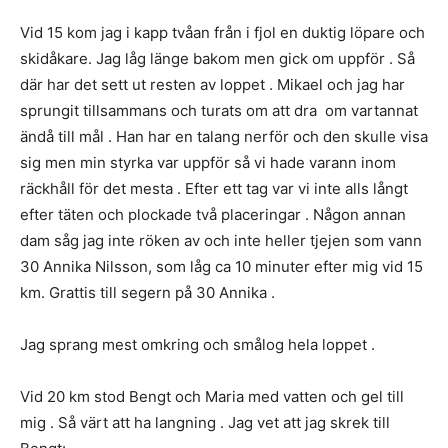
Vid 15 kom jag i kapp tvåan från i fjol en duktig löpare och
skidåkare. Jag låg länge bakom men gick om uppför . Så
där har det sett ut resten av loppet . Mikael och jag har
sprungit tillsammans och turats om att dra om vartannat
ändå till mål . Han har en talang nerför och den skulle visa
sig men min styrka var uppför så vi hade varann inom
räckhåll för det mesta . Efter ett tag var vi inte alls långt
efter täten och plockade två placeringar . Någon annan
dam såg jag inte röken av och inte heller tjejen som vann
30 Annika Nilsson, som låg ca 10 minuter efter mig vid 15
km. Grattis till segern på 30 Annika .
Jag sprang mest omkring och smålog hela loppet .
Vid 20 km stod Bengt och Maria med vatten och gel till
mig . Så värt att ha langning . Jag vet att jag skrek till