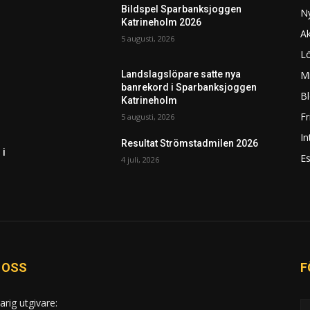
Bildspel Sparbanksjoggen
N
Katrineholm 2026
Ak
5 augusti, 2026
L
Mi
Landslagslöpare satte nya
banrekord i Sparbanksjoggen
Bl
Katrineholm
F
5 augusti, 2026
In
Resultat Strömstadmilen 2026
 i
Es
4 juli, 2026
 OSS
F
arig utgivare: