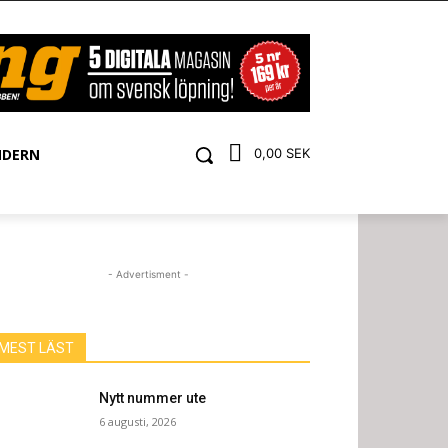
NDERN
0,00 SEK
- Advertisment -
MEST LÄST
Nytt nummer ute
6 augusti, 2026