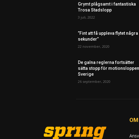
Grymt plågsamt i fantastiska
Trosa Stadslopp
3 juli, 2022
”Fint att få uppleva flytet några
sekunder”
22 november, 2020
De galna reglerna fortsätter
sätta stopp för motionsloppen
Sverige
26 september, 2020
OM
Ansv