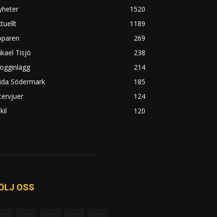
yheter
1520
tuellt
1189
öparen
269
kael Tisjö
238
ogginlägg
214
rida Södermark
185
tervjuer
124
kil
120
ÖLJ OSS