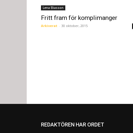
Lena Eliasson
Fritt fram för komplimanger
Arkiverat
-
30 oktober, 2015
REDAKTÖREN HAR ORDET