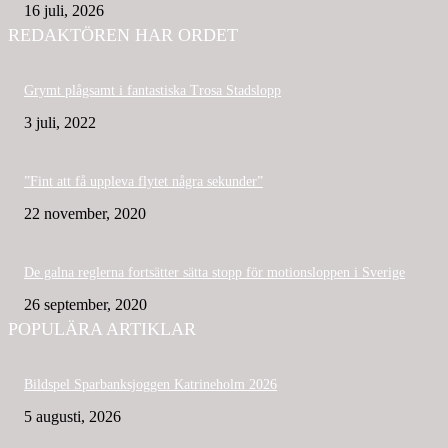
16 juli, 2026
REDAKTÖREN HAR ORDET
Grymt plågsamt i fantastiska Trosa Stadslopp
3 juli, 2022
”Fint att få uppleva flytet några sekunder”
22 november, 2020
De galna reglerna fortsätter sätta stopp för motionsloppen i Sverige
26 september, 2020
POPULÄRA ARTIKLAR
Bildspel Sparbanksjoggen Katrineholm 2026
5 augusti, 2026