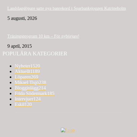
Landslagslöpare satte nya banrekord i Sparbanksjoggen Katrineholm
5 augusti, 2026
Träningsprogram 10 km – För nybörjare!
9 april, 2015
POPULÄRA KATEGORIER
Nyheter
1520
Aktuellt
1189
Löparen
269
Mikael Tisjö
238
Blogginlägg
214
Frida Södermark
185
Intervjuer
124
Eskil
120