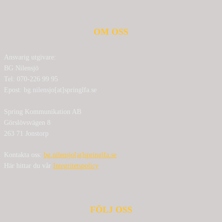
OM OSS
Ansvarig utgivare:
BG Nilensjö
Tel: 070-226 99 95
Epost: bg.nilensjo[at]springlfa.se
Spring Kommunikation AB
Görslövsvägen 8
263 71 Jonstorp
Kontakta oss:
bg.nilensjo[at]springlfa.se
Här hittar du vår
Integritetspolicy
FÖLJ OSS