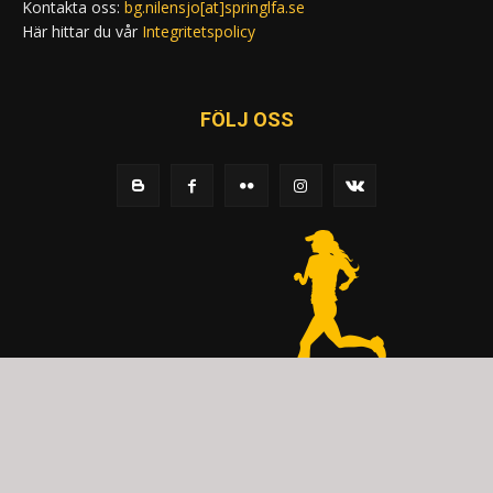
Kontakta oss:
bg.nilensjo[at]springlfa.se
Här hittar du vår
Integritetspolicy
FÖLJ OSS
© 2020 - Spring Kommunikation AB