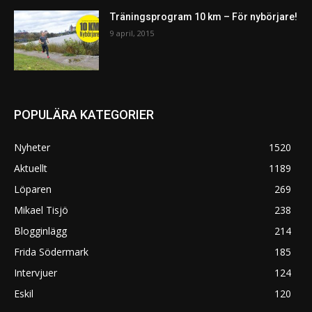
Träningsprogram 10 km – För nybörjare!
9 april, 2015
POPULÄRA KATEGORIER
Nyheter
1520
Aktuellt
1189
Löparen
269
Mikael Tisjö
238
Blogginlägg
214
Frida Södermark
185
Intervjuer
124
Eskil
120