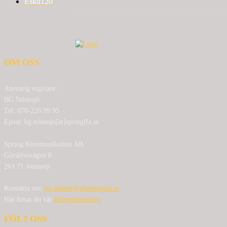
Eskil
120
OM OSS
Ansvarig utgivare:
BG Nilensjö
Tel: 070-226 99 95
Epost: bg.nilensjo[at]springlfa.se
Spring Kommunikation AB
Görslövsvägen 8
263 71 Jonstorp
Kontakta oss:
bg.nilensjo[at]springlfa.se
Här hittar du vår
Integritetspolicy
FÖLJ OSS