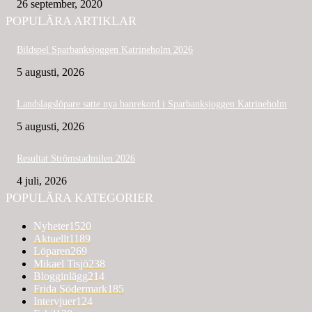
26 september, 2020
POPULÄRA ARTIKLAR
Bildspel Sparbanksjoggen Katrineholm 2026
5 augusti, 2026
Landslagslöpare satte nya banrekord i Sparbanksjoggen Katrineholm
5 augusti, 2026
Resultat Strömstadmilen 2026
4 juli, 2026
POPULÄRA KATEGORIER
Nyheter
1520
Aktuellt
1189
Löparen
269
Mikael Tisjö
238
Blogginlägg
214
Frida Södermark
185
Intervjuer
124