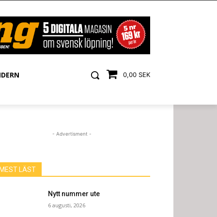
NDERN
0,00 SEK
- Advertisment -
MEST LÄST
Nytt nummer ute
6 augusti, 2026