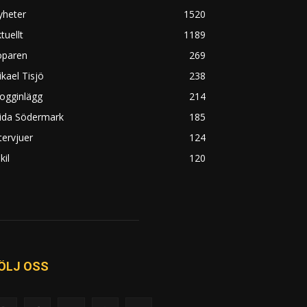
yheter
1520
tuellt
1189
öparen
269
kael Tisjö
238
ogginlägg
214
rida Södermark
185
tervjuer
124
kil
120
ÖLJ OSS