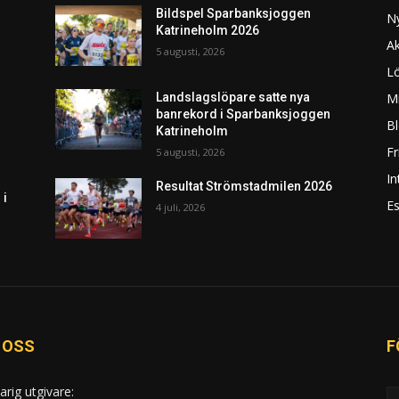
Bildspel Sparbanksjoggen
N
Katrineholm 2026
Ak
5 augusti, 2026
L
Mi
Landslagslöpare satte nya
banrekord i Sparbanksjoggen
Bl
Katrineholm
F
5 augusti, 2026
In
Resultat Strömstadmilen 2026
 i
Es
4 juli, 2026
 OSS
F
arig utgivare: