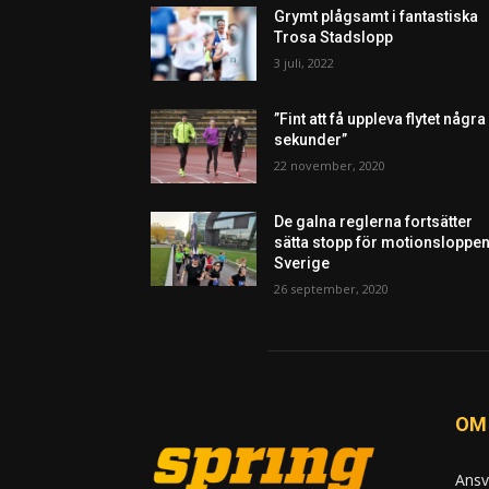
Grymt plågsamt i fantastiska
Trosa Stadslopp
3 juli, 2022
”Fint att få uppleva flytet några
sekunder”
22 november, 2020
De galna reglerna fortsätter
sätta stopp för motionsloppen
Sverige
26 september, 2020
OM
Ansv