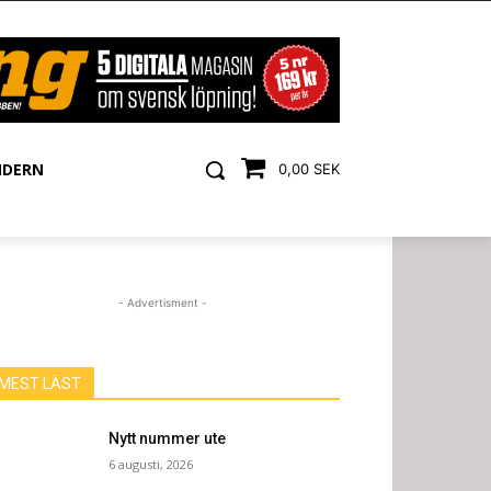
NDERN
0,00 SEK
- Advertisment -
MEST LÄST
Nytt nummer ute
6 augusti, 2026