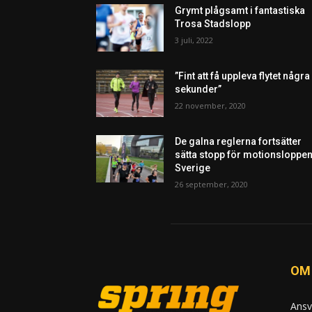
Grymt plågsamt i fantastiska
Trosa Stadslopp
3 juli, 2022
”Fint att få uppleva flytet några
sekunder”
22 november, 2020
De galna reglerna fortsätter
sätta stopp för motionsloppen
Sverige
26 september, 2020
OM
Ansv