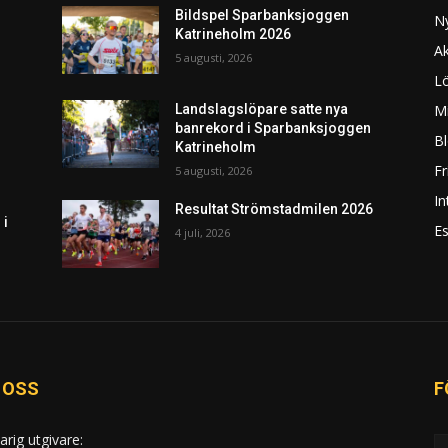
Bildspel Sparbanksjoggen
N
Katrineholm 2026
Ak
5 augusti, 2026
L
Mi
Landslagslöpare satte nya
banrekord i Sparbanksjoggen
Bl
Katrineholm
F
5 augusti, 2026
In
Resultat Strömstadmilen 2026
 i
Es
4 juli, 2026
 OSS
F
arig utgivare: