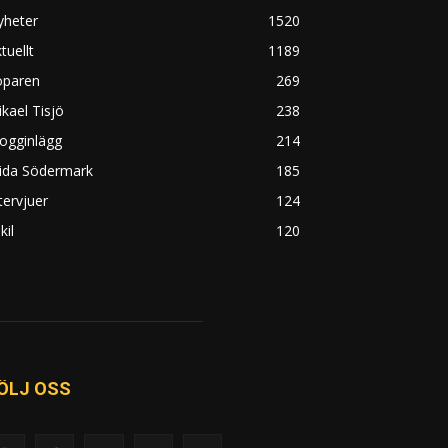
yheter
1520
tuellt
1189
öparen
269
kael Tisjö
238
ogginlägg
214
rida Södermark
185
tervjuer
124
kil
120
ÖLJ OSS