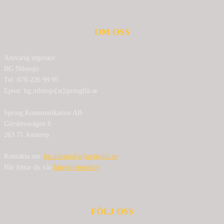
OM OSS
Ansvarig utgivare:
BG Nilensjö
Tel: 070-226 99 95
Epost: bg.nilensjo[at]springlfa.se
Spring Kommunikation AB
Görslövsvägen 8
263 71 Jonstorp
Kontakta oss:
bg.nilensjo[at]springlfa.se
Här hittar du vår
Integritetspolicy
FÖLJ OSS