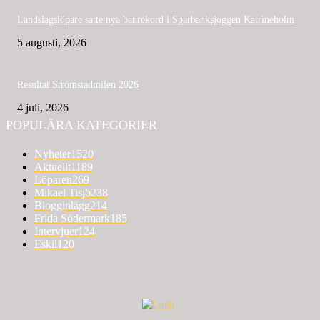
Landslagslöpare satte nya banrekord i Sparbanksjoggen Katrineholm
5 augusti, 2026
Resultat Strömstadmilen 2026
4 juli, 2026
POPULÄRA KATEGORIER
Nyheter
1520
Aktuellt
1189
Löparen
269
Mikael Tisjö
238
Blogginlägg
214
Frida Södermark
185
Intervjuer
124
Eskil
120