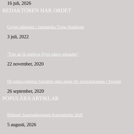
16 juli, 2026
REDAKTÖREN HAR ORDET
Grymt plågsamt i fantastiska Trosa Stadslopp
3 juli, 2022
”Fint att få uppleva flytet några sekunder”
22 november, 2020
De galna reglerna fortsätter sätta stopp för motionsloppen i Sverige
26 september, 2020
POPULÄRA ARTIKLAR
Bildspel Sparbanksjoggen Katrineholm 2026
5 augusti, 2026