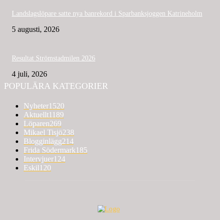
Landslagslöpare satte nya banrekord i Sparbanksjoggen Katrineholm
5 augusti, 2026
Resultat Strömstadmilen 2026
4 juli, 2026
POPULÄRA KATEGORIER
Nyheter
1520
Aktuellt
1189
Löparen
269
Mikael Tisjö
238
Blogginlägg
214
Frida Södermark
185
Intervjuer
124
Eskil
120