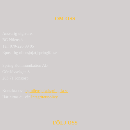
OM OSS
Ansvarig utgivare:
BG Nilensjö
Tel: 070-226 99 95
Epost: bg.nilensjo[at]springlfa.se
Spring Kommunikation AB
Görslövsvägen 8
263 71 Jonstorp
Kontakta oss:
bg.nilensjo[at]springlfa.se
Här hittar du vår
Integritetspolicy
FÖLJ OSS