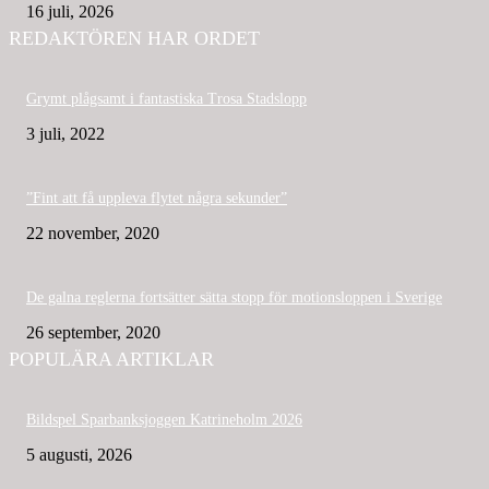
16 juli, 2026
REDAKTÖREN HAR ORDET
Grymt plågsamt i fantastiska Trosa Stadslopp
3 juli, 2022
”Fint att få uppleva flytet några sekunder”
22 november, 2020
De galna reglerna fortsätter sätta stopp för motionsloppen i Sverige
26 september, 2020
POPULÄRA ARTIKLAR
Bildspel Sparbanksjoggen Katrineholm 2026
5 augusti, 2026