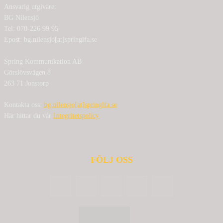
Ansvarig utgivare:
BG Nilensjö
Tel: 070-226 99 95
Epost: bg.nilensjo[at]springlfa.se
Spring Kommunikation AB
Görslövsvägen 8
263 71 Jonstorp
Kontakta oss:
bg.nilensjo[at]springlfa.se
Här hittar du vår
Integritetspolicy
FÖLJ OSS