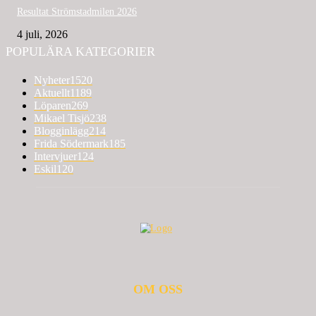
Resultat Strömstadmilen 2026
4 juli, 2026
POPULÄRA KATEGORIER
Nyheter
1520
Aktuellt
1189
Löparen
269
Mikael Tisjö
238
Blogginlägg
214
Frida Södermark
185
Intervjuer
124
Eskil
120
OM OSS