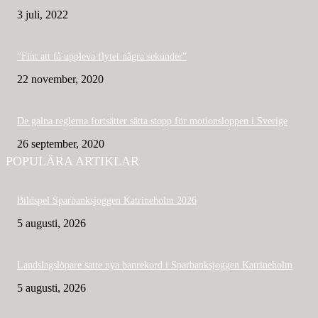
3 juli, 2022
”Fint att få uppleva flytet några sekunder”
22 november, 2020
De galna reglerna fortsätter sätta stopp för motionsloppen i Sverige
26 september, 2020
POPULÄRA ARTIKLAR
Bildspel Sparbanksjoggen Katrineholm 2026
5 augusti, 2026
Landslagslöpare satte nya banrekord i Sparbanksjoggen Katrineholm
5 augusti, 2026