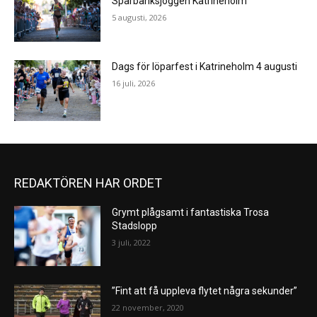
Sparbanksjoggen Katrineholm
5 augusti, 2026
Dags för löparfest i Katrineholm 4 augusti
16 juli, 2026
REDAKTÖREN HAR ORDET
Grymt plågsamt i fantastiska Trosa
Stadslopp
3 juli, 2022
”Fint att få uppleva flytet några sekunder”
22 november, 2020