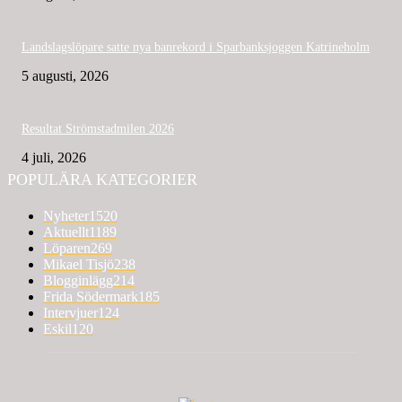
Landslagslöpare satte nya banrekord i Sparbanksjoggen Katrineholm
5 augusti, 2026
Resultat Strömstadmilen 2026
4 juli, 2026
POPULÄRA KATEGORIER
Nyheter
1520
Aktuellt
1189
Löparen
269
Mikael Tisjö
238
Blogginlägg
214
Frida Södermark
185
Intervjuer
124
Eskil
120