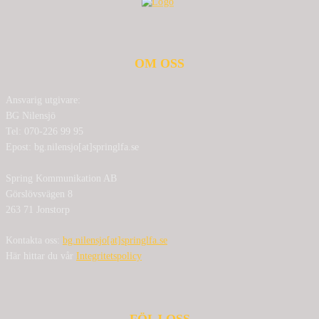
OM OSS
Ansvarig utgivare:
BG Nilensjö
Tel: 070-226 99 95
Epost: bg.nilensjo[at]springlfa.se
Spring Kommunikation AB
Görslövsvägen 8
263 71 Jonstorp
Kontakta oss:
bg.nilensjo[at]springlfa.se
Här hittar du vår
Integritetspolicy