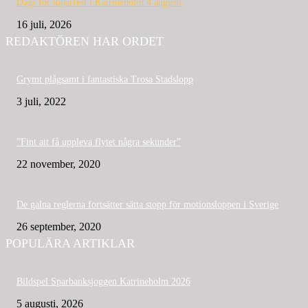
Dags för löparfest i Katrineholm 4 augusti
16 juli, 2026
REDAKTÖREN HAR ORDET
Grymt plågsamt i fantastiska Trosa Stadslopp
3 juli, 2022
”Fint att få uppleva flytet några sekunder”
22 november, 2020
De galna reglerna fortsätter sätta stopp för motionsloppen i Sverige
26 september, 2020
POPULÄRA ARTIKLAR
Bildspel Sparbanksjoggen Katrineholm 2026
5 augusti, 2026