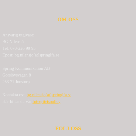
OM OSS
Ansvarig utgivare:
BG Nilensjö
Tel: 070-226 99 95
Epost: bg.nilensjo[at]springlfa.se
Spring Kommunikation AB
Görslövsvägen 8
263 71 Jonstorp
Kontakta oss:
bg.nilensjo[at]springlfa.se
Här hittar du vår
Integritetspolicy
FÖLJ OSS