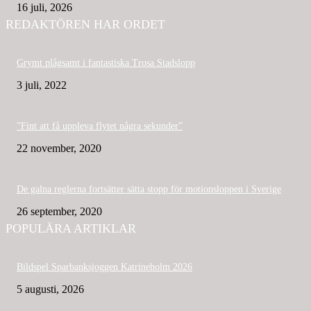
16 juli, 2026
REDAKTÖREN HAR ORDET
Grymt plågsamt i fantastiska Trosa Stadslopp
3 juli, 2022
”Fint att få uppleva flytet några sekunder”
22 november, 2020
De galna reglerna fortsätter sätta stopp för motionsloppen i Sverige
26 september, 2020
POPULÄRA ARTIKLAR
Bildspel Sparbanksjoggen Katrineholm 2026
5 augusti, 2026