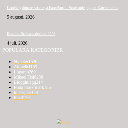
Landslagslöpare satte nya banrekord i Sparbanksjoggen Katrineholm
5 augusti, 2026
Resultat Strömstadmilen 2026
4 juli, 2026
POPULÄRA KATEGORIER
Nyheter
1520
Aktuellt
1189
Löparen
269
Mikael Tisjö
238
Blogginlägg
214
Frida Södermark
185
Intervjuer
124
Eskil
120