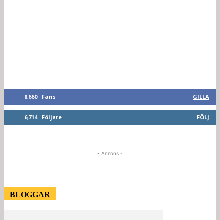
8,660
Fans
GILLA
6,714
Följare
FÖLJ
- Annons -
BLOGGAR