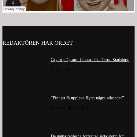
REDAKTÖREN HAR ORDET
Grymt plågsamt i fantastiska Trosa Stadslopp
3 juli, 2022
”Fint att få uppleva flytet några sekunder”
22 november, 2020
De galna reglerna fortsätter sätta stopp för