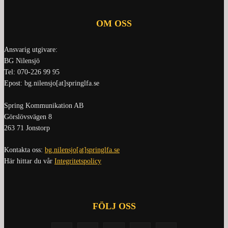
OM OSS
Ansvarig utgivare:
BG Nilensjö
Tel: 070-226 99 95
Epost: bg.nilensjo[at]springlfa.se
Spring Kommunikation AB
Görslövsvägen 8
263 71 Jonstorp
Kontakta oss:
bg.nilensjo[at]springlfa.se
Här hittar du vår
Integritetspolicy
FÖLJ OSS