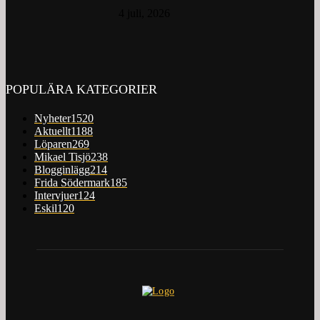
4 juli, 2026
POPULÄRA KATEGORIER
Nyheter
1520
Aktuellt
1188
Löparen
269
Mikael Tisjö
238
Blogginlägg
214
Frida Södermark
185
Intervjuer
124
Eskil
120