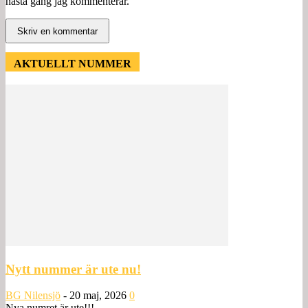
nästa gång jag kommenterar.
AKTUELLT NUMMER
Nytt nummer är ute nu!
BG Nilensjö
-
20 maj, 2026
0
Nya numret är ute!!!