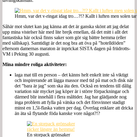
tävlingskänslan:
Hmm, var det v-ringat idag tro…?!? Kallt i luften men solen tar
Såhär mot slutet kan jag känna att det är ganska skönt att jag delat
upp mina vistelser här med lite brejk emellan, då det mitt i allt det
fantastiska här också finns saker som gör sig bättre hemma (eller
med sällskap). Samtidigt är det nog bra att öva på ”hotelldöden”
eftersom damernas maraton är inprickat SISTA dagen på friidrotts-
VM i Peking 30 augusti.
Mina mindre roliga aktiviteter:
laga mat till en person – det känns helt enkelt inte så viktigt
och inspirerande att lägga massor med tid på mat och disk när
det ”bara är jag” som ska äta den. Också en tendens till dålig
variation när mycket jag köper är i större förpackningar och
därmed blir innehåll i flera måltider. Jag har glädjande nog
inga problem att fylla på vätska och det försvinner stadigt
minst en 1,5l-flaska vatten per dag. Överlag enklare att dricka
än äta så flytande föda kanske vore något?!?
En storpack grönsaker