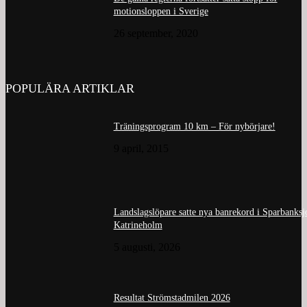
motionsloppen i Sverige
26 september, 2020
POPULÄRA ARTIKLAR
Träningsprogram 10 km – För nybörjare!
9 april, 2015
Landslagslöpare satte nya banrekord i Sparbanks
Katrineholm
5 augusti, 2026
Resultat Strömstadmilen 2026