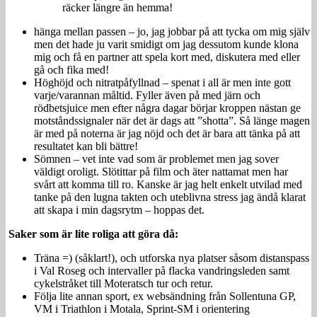
räcker längre än hemma!
hänga mellan passen – jo, jag jobbar på att tycka om mig själv
men det hade ju varit smidigt om jag dessutom kunde klona
mig och få en partner att spela kort med, diskutera med eller
gå och fika med!
Höghöjd och nitratpåfyllnad – spenat i all är men inte gott
varje/varannan måltid. Fyller även på med järn och
rödbetsjuice men efter några dagar börjar kroppen nästan ge
motståndssignaler när det är dags att ”shotta”. Så länge magen
är med på noterna är jag nöjd och det är bara att tänka på att
resultatet kan bli bättre!
Sömnen – vet inte vad som är problemet men jag sover
väldigt oroligt. Slötittar på film och äter nattamat men har
svårt att komma till ro. Kanske är jag helt enkelt utvilad med
tanke på den lugna takten och uteblivna stress jag ändå klarat
att skapa i min dagsrytm – hoppas det.
Saker som är lite roliga att göra då:
Träna =) (såklart!), och utforska nya platser såsom distanspass
i Val Roseg och intervaller på flacka vandringsleden samt
cykelstråket till Moteratsch tur och retur.
Följa lite annan sport, ex websändning från Sollentuna GP,
VM i Triathlon i Motala, Sprint-SM i orientering