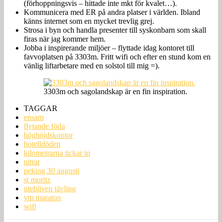
(förhoppningsvis – hittade inte mkt för kvalet…).
Kommunicera med ER på andra platser i världen. Ibland
känns internet som en mycket trevlig grej.
Strosa i byn och handla presenter till syskonbarn som skall
firas när jag kommer hem.
Jobba i inspirerande miljöer – flyttade idag kontoret till
favvoplatsen på 3303m. Fritt wifi och efter en stund kom en
vänlig liftarbetare med en solstol till mig =).
3303m och sagolandskap är en fin inspiration.
TAGGAR
ensam
flytande föda
höghöjdskontor
hotelldöden
kilometrarna tickar in
nitrat
peking 30 augusti
st moritz
utebliven tävling
vm maraton
wifi