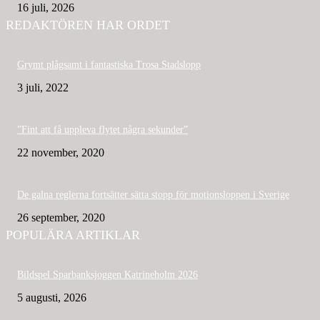
16 juli, 2026
REDAKTÖREN HAR ORDET
Grymt plågsamt i fantastiska Trosa Stadslopp
3 juli, 2022
”Fint att få uppleva flytet några sekunder”
22 november, 2020
De galna reglerna fortsätter sätta stopp för motionsloppen i Sverige
26 september, 2020
POPULÄRA ARTIKLAR
Bildspel Sparbanksjoggen Katrineholm 2026
5 augusti, 2026