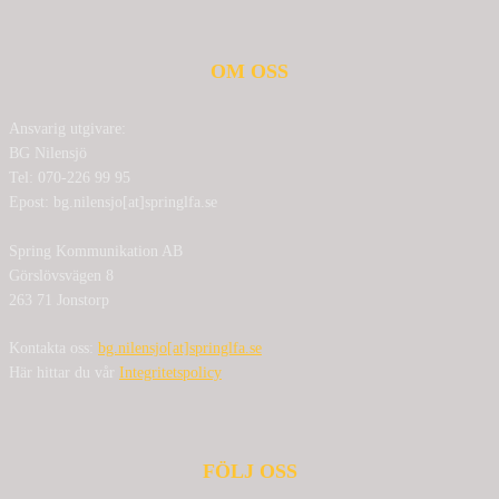
OM OSS
Ansvarig utgivare:
BG Nilensjö
Tel: 070-226 99 95
Epost: bg.nilensjo[at]springlfa.se
Spring Kommunikation AB
Görslövsvägen 8
263 71 Jonstorp
Kontakta oss:
bg.nilensjo[at]springlfa.se
Här hittar du vår
Integritetspolicy
FÖLJ OSS