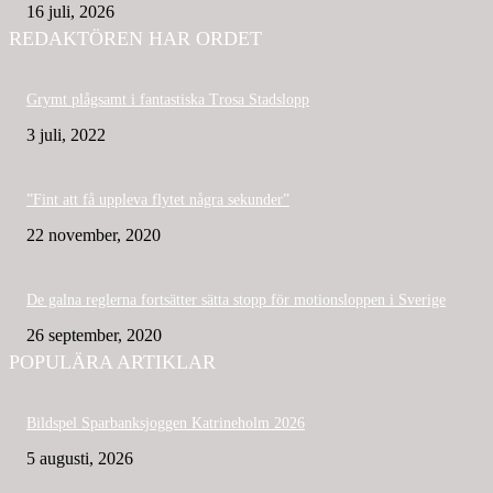
16 juli, 2026
REDAKTÖREN HAR ORDET
Grymt plågsamt i fantastiska Trosa Stadslopp
3 juli, 2022
”Fint att få uppleva flytet några sekunder”
22 november, 2020
De galna reglerna fortsätter sätta stopp för motionsloppen i Sverige
26 september, 2020
POPULÄRA ARTIKLAR
Bildspel Sparbanksjoggen Katrineholm 2026
5 augusti, 2026