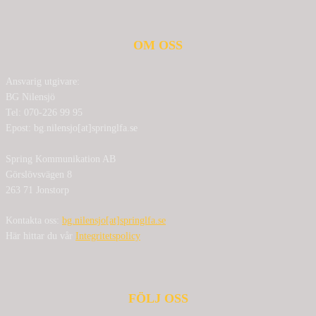
OM OSS
Ansvarig utgivare:
BG Nilensjö
Tel: 070-226 99 95
Epost: bg.nilensjo[at]springlfa.se
Spring Kommunikation AB
Görslövsvägen 8
263 71 Jonstorp
Kontakta oss:
bg.nilensjo[at]springlfa.se
Här hittar du vår
Integritetspolicy
FÖLJ OSS