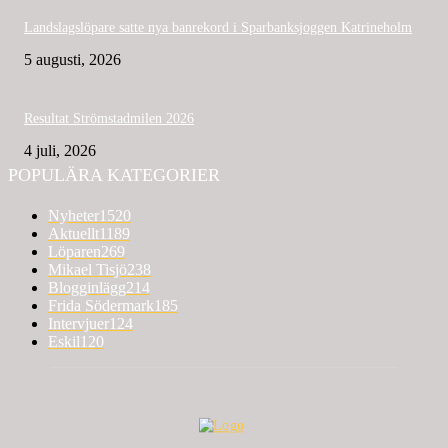
Landslagslöpare satte nya banrekord i Sparbanksjoggen Katrineholm
5 augusti, 2026
Resultat Strömstadmilen 2026
4 juli, 2026
POPULÄRA KATEGORIER
Nyheter
1520
Aktuellt
1189
Löparen
269
Mikael Tisjö
238
Blogginlägg
214
Frida Södermark
185
Intervjuer
124
Eskil
120