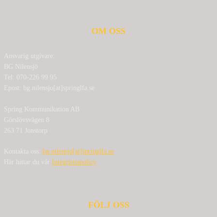
OM OSS
Ansvarig utgivare:
BG Nilensjö
Tel: 070-226 99 95
Epost: bg.nilensjo[at]springlfa.se
Spring Kommunikation AB
Görslövsvägen 8
263 71 Jonstorp
Kontakta oss:
bg.nilensjo[at]springlfa.se
Här hittar du vår
Integritetspolicy
FÖLJ OSS