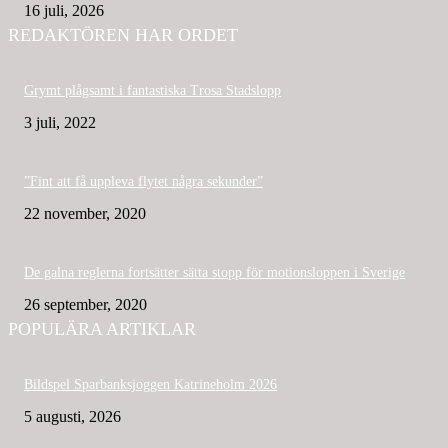
16 juli, 2026
REDAKTÖREN HAR ORDET
Grymt plågsamt i fantastiska Trosa Stadslopp
3 juli, 2022
”Fint att få uppleva flytet några sekunder”
22 november, 2020
De galna reglerna fortsätter sätta stopp för motionsloppen i Sverige
26 september, 2020
POPULÄRA ARTIKLAR
Bildspel Sparbanksjoggen Katrineholm 2026
5 augusti, 2026