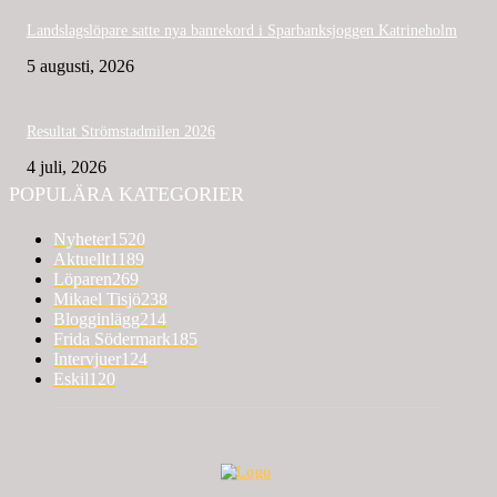
Landslagslöpare satte nya banrekord i Sparbanksjoggen Katrineholm
5 augusti, 2026
Resultat Strömstadmilen 2026
4 juli, 2026
POPULÄRA KATEGORIER
Nyheter
1520
Aktuellt
1189
Löparen
269
Mikael Tisjö
238
Blogginlägg
214
Frida Södermark
185
Intervjuer
124
Eskil
120