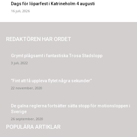
Dags för löparfest i Katrineholm 4 augusti
16 juli, 2026
REDAKTÖREN HAR ORDET
Grymt plågsamt i fantastiska Trosa Stadslopp
3 juli, 2022
”Fint att få uppleva flytet några sekunder”
22 november, 2020
De galna reglerna fortsätter sätta stopp för motionsloppen i
Sverige
26 september, 2020
POPULÄRA ARTIKLAR