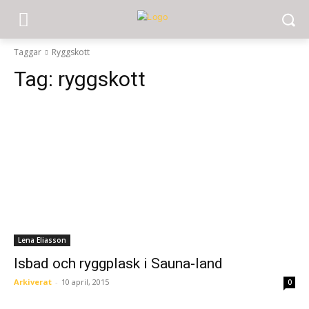
Taggar
Ryggskott
Tag:
ryggskott
Lena Eliasson
Isbad och ryggplask i Sauna-land
Arkiverat
-
10 april, 2015
0