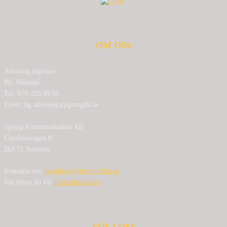
OM OSS
Ansvarig utgivare:
BG Nilensjö
Tel: 070-226 99 95
Epost: bg.nilensjo[at]springlfa.se
Spring Kommunikation AB
Görslövsvägen 8
263 71 Jonstorp
Kontakta oss:
bg.nilensjo[at]springlfa.se
Här hittar du vår
Integritetspolicy