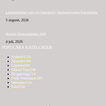
Landslagslöpare satte nya banrekord i Sparbanksjoggen Katrineholm
5 augusti, 2026
Resultat Strömstadmilen 2026
4 juli, 2026
POPULÄRA KATEGORIER
Nyheter
1520
Aktuellt
1189
Löparen
269
Mikael Tisjö
238
Blogginlägg
214
Frida Södermark
185
Intervjuer
124
Eskil
120