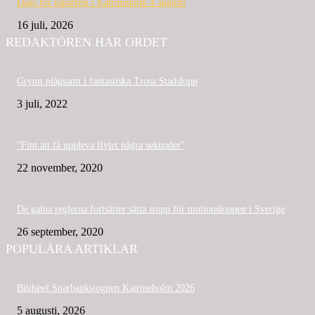
Dags för löparfest i Katrineholm 4 augusti
16 juli, 2026
REDAKTÖREN HAR ORDET
Grymt plågsamt i fantastiska Trosa Stadslopp
3 juli, 2022
”Fint att få uppleva flytet några sekunder”
22 november, 2020
De galna reglerna fortsätter sätta stopp för motionsloppen i Sverige
26 september, 2020
POPULÄRA ARTIKLAR
Bildspel Sparbanksjoggen Katrineholm 2026
5 augusti, 2026