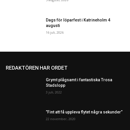
Dags för löparfest i Katrineholm 4
augusti
16 juli, 2026
REDAKTÖREN HAR ORDET
Grymt plågsamt i fantastiska Trosa
Stadslopp
3 juli, 2022
”Fint att få uppleva flytet några sekunder”
22 november, 2020