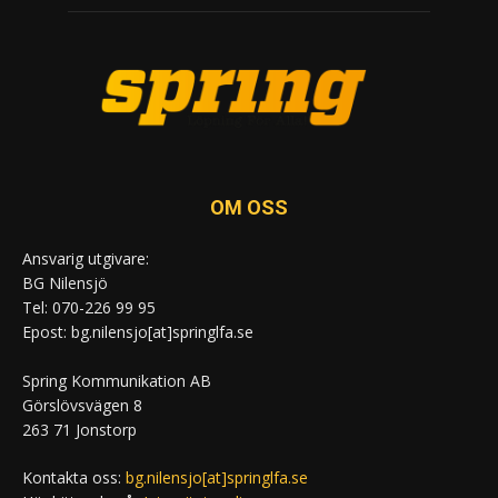
OM OSS
Ansvarig utgivare:
BG Nilensjö
Tel: 070-226 99 95
Epost: bg.nilensjo[at]springlfa.se
Spring Kommunikation AB
Görslövsvägen 8
263 71 Jonstorp
Kontakta oss:
bg.nilensjo[at]springlfa.se