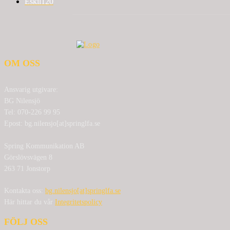
Eskil
120
OM OSS
Ansvarig utgivare:
BG Nilensjö
Tel: 070-226 99 95
Epost: bg.nilensjo[at]springlfa.se
Spring Kommunikation AB
Görslövsvägen 8
263 71 Jonstorp
Kontakta oss:
bg.nilensjo[at]springlfa.se
Här hittar du vår
Integritetspolicy
FÖLJ OSS