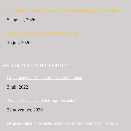
Landslagslöpare satte nya banrekord i Sparbanksjoggen Katrineholm
5 augusti, 2026
Dags för löparfest i Katrineholm 4 augusti
16 juli, 2026
REDAKTÖREN HAR ORDET
Grymt plågsamt i fantastiska Trosa Stadslopp
3 juli, 2022
”Fint att få uppleva flytet några sekunder”
22 november, 2020
De galna reglerna fortsätter sätta stopp för motionsloppen i Sverige