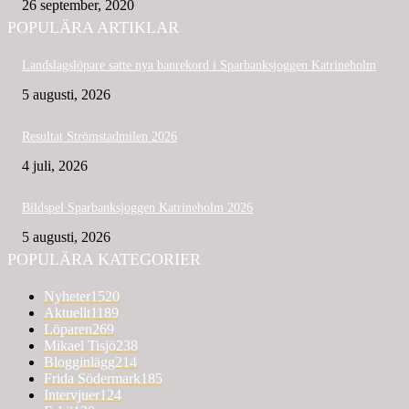
26 september, 2020
POPULÄRA ARTIKLAR
Landslagslöpare satte nya banrekord i Sparbanksjoggen Katrineholm
5 augusti, 2026
Resultat Strömstadmilen 2026
4 juli, 2026
Bildspel Sparbanksjoggen Katrineholm 2026
5 augusti, 2026
POPULÄRA KATEGORIER
Nyheter
1520
Aktuellt
1189
Löparen
269
Mikael Tisjö
238
Blogginlägg
214
Frida Södermark
185
Intervjuer
124