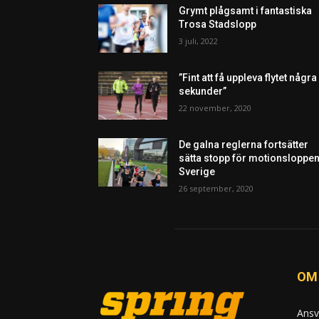
Grymt plågsamt i fantastiska
Trosa Stadslopp
3 juli, 2022
”Fint att få uppleva flytet några
sekunder”
22 november, 2020
De galna reglerna fortsätter
sätta stopp för motionsloppen
Sverige
26 september, 2020
OM
Ansv