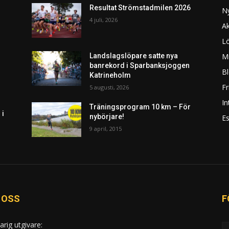
Resultat Strömstadmilen 2026
N
4 juli, 2026
Ak
L
Mi
Landslagslöpare satte nya
banrekord i Sparbanksjoggen
Bl
Katrineholm
F
5 augusti, 2026
In
Träningsprogram 10 km – För
 i
nybörjare!
Es
9 april, 2015
 OSS
F
arig utgivare: