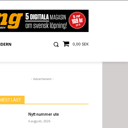
NDERN
0,00 SEK
- Advertisment -
MEST LÄST
Nytt nummer ute
6 augusti, 2026