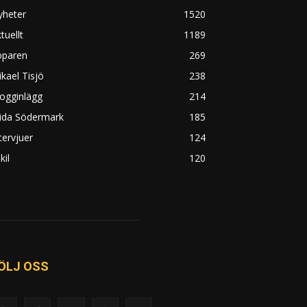
yheter
1520
tuellt
1189
öparen
269
kael Tisjö
238
ogginlägg
214
rida Södermark
185
tervjuer
124
kil
120
ÖLJ OSS