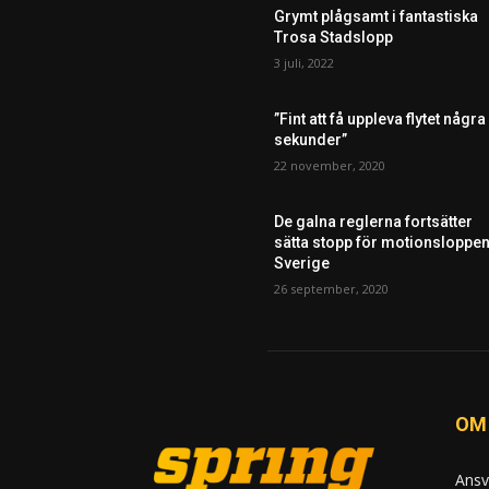
Grymt plågsamt i fantastiska
Trosa Stadslopp
3 juli, 2022
”Fint att få uppleva flytet några
sekunder”
22 november, 2020
De galna reglerna fortsätter
sätta stopp för motionsloppen
Sverige
26 september, 2020
OM
Ansv