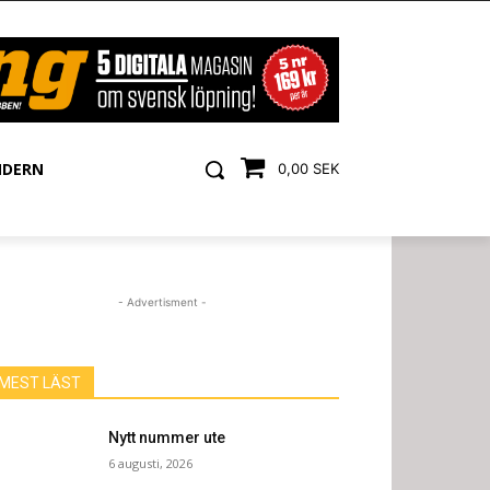
NDERN
0,00 SEK
- Advertisment -
MEST LÄST
Nytt nummer ute
6 augusti, 2026