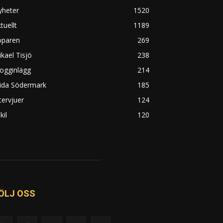
yheter
1520
tuellt
1189
öparen
269
kael Tisjö
238
ogginlägg
214
rida Södermark
185
tervjuer
124
kil
120
ÖLJ OSS