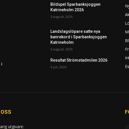
Bildspel Sparbanksjoggen
N
Katrineholm 2026
Ak
5 augusti, 2026
L
Mi
Landslagslöpare satte nya
banrekord i Sparbanksjoggen
Bl
Katrineholm
F
5 augusti, 2026
In
Resultat Strömstadmilen 2026
 i
Es
4 juli, 2026
 OSS
F
arig utgivare: