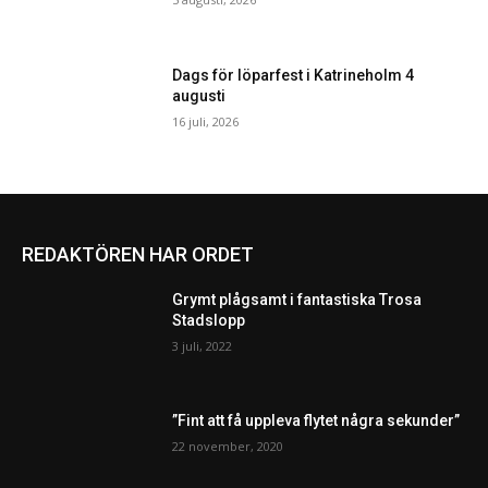
Dags för löparfest i Katrineholm 4
augusti
16 juli, 2026
REDAKTÖREN HAR ORDET
Grymt plågsamt i fantastiska Trosa
Stadslopp
3 juli, 2022
”Fint att få uppleva flytet några sekunder”
22 november, 2020