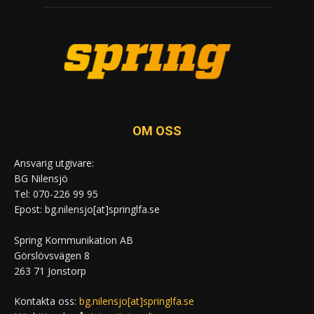
OM OSS
Ansvarig utgivare:
BG Nilensjö
Tel: 070-226 99 95
Epost: bg.nilensjo[at]springlfa.se
Spring Kommunikation AB
Görslövsvägen 8
263 71 Jonstorp
Kontakta oss:
bg.nilensjo[at]springlfa.se