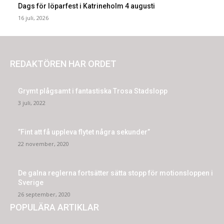
Dags för löparfest i Katrineholm 4 augusti
16 juli, 2026
REDAKTÖREN HAR ORDET
Grymt plågsamt i fantastiska Trosa Stadslopp
3 juli, 2022
”Fint att få uppleva flytet några sekunder”
22 november, 2020
De galna reglerna fortsätter sätta stopp för motionsloppen i
Sverige
26 september, 2020
POPULÄRA ARTIKLAR