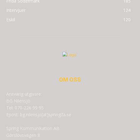
Frida Södermark
185
Intervjuer
124
Eskil
120
OM OSS
Ansvarig utgivare:
BG Nilensjö
Tel: 070-226 99 95
Epost: bg.nilensjo[at]springlfa.se
Spring Kommunikation AB
Görslövsvägen 8