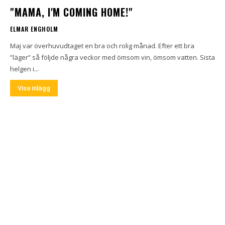
"MAMA, I'M COMING HOME!"
ELMAR ENGHOLM
Maj var överhuvudtaget en bra och rolig månad. Efter ett bra
”läger” så följde några veckor med ömsom vin, ömsom vatten. Sista
helgen i...
Visa inlägg