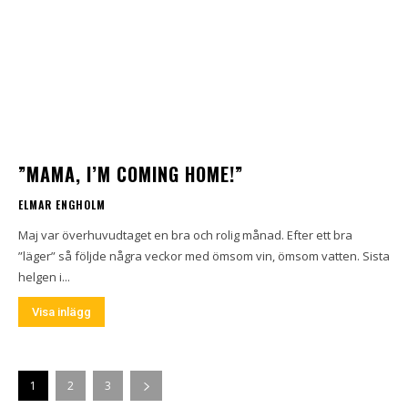
”MAMA, I’M COMING HOME!”
ELMAR ENGHOLM
Maj var överhuvudtaget en bra och rolig månad. Efter ett bra
”läger” så följde några veckor med ömsom vin, ömsom vatten. Sista
helgen i...
Visa inlägg
1
2
3