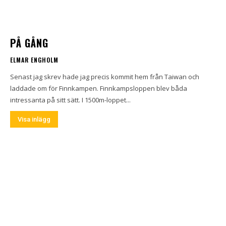
PÅ GÅNG
ELMAR ENGHOLM
Senast jag skrev hade jag precis kommit hem från Taiwan och
laddade om för Finnkampen. Finnkampsloppen blev båda
intressanta på sitt sätt. I 1500m-loppet...
Visa inlägg