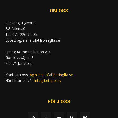
OM OSS
Ansvarig utgivare:
BG Nilensjö
Tel: 070-226 99 95
Epost: bg.nilensjo[at]springlfa.se
Spring Kommunikation AB
Görslövsvägen 8
263 71 Jonstorp
Kontakta oss:
bg.nilensjo[at]springlfa.se
Här hittar du vår
Integritetspolicy
FÖLJ OSS