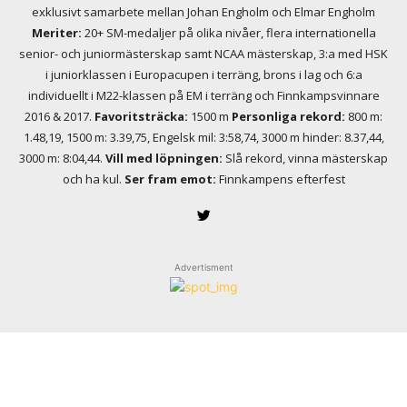
exklusivt samarbete mellan Johan Engholm och Elmar Engholm
Meriter:
20+ SM-medaljer på olika nivåer, flera internationella
senior- och juniormästerskap samt NCAA mästerskap, 3:a med HSK
i juniorklassen i Europacupen i terräng, brons i lag och 6:a
individuellt i M22-klassen på EM i terräng och Finnkampsvinnare
2016 & 2017.
Favoritsträcka:
1500 m
Personliga rekord:
800 m:
1.48,19, 1500 m: 3.39,75, Engelsk mil: 3:58,74, 3000 m hinder: 8.37,44,
3000 m: 8:04,44.
Vill med löpningen:
Slå rekord, vinna mästerskap
och ha kul.
Ser fram emot:
Finnkampens efterfest
Advertisment