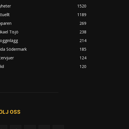
yheter
1520
tuellt
1189
öparen
269
kael Tisjö
238
ogginlägg
214
rida Södermark
185
tervjuer
124
kil
120
ÖLJ OSS