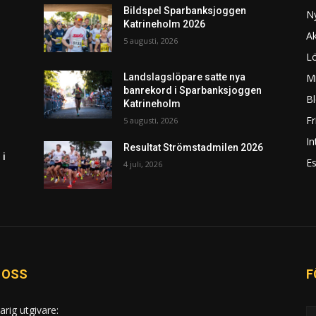
Bildspel Sparbanksjoggen
N
Katrineholm 2026
Ak
5 augusti, 2026
L
Mi
Landslagslöpare satte nya
banrekord i Sparbanksjoggen
Bl
Katrineholm
F
5 augusti, 2026
In
Resultat Strömstadmilen 2026
 i
Es
4 juli, 2026
 OSS
F
arig utgivare: