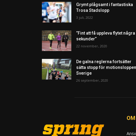
Grymt plågsamt i fantastiska
Trosa Stadslopp
3 juli, 2022
”Fint att få uppleva flytet några
sekunder”
22 november, 2020
De galna reglerna fortsätter
sätta stopp för motionsloppen
Sverige
26 september, 2020
OM
Ansv