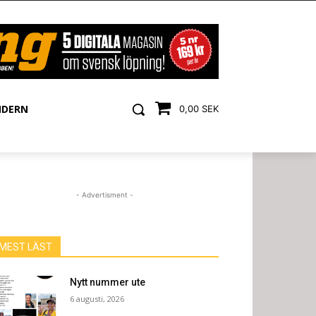
NDERN
0,00 SEK
- Advertisment -
MEST LÄST
Nytt nummer ute
6 augusti, 2026