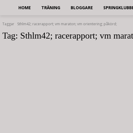
HOME
TRÄNING
BLOGGARE
SPRINGKLUBB
Taggar
Sthlm42; racerapport; vm maraton; vm orientering; påkörd;
Tag:
Sthlm42; racerapport; vm marat