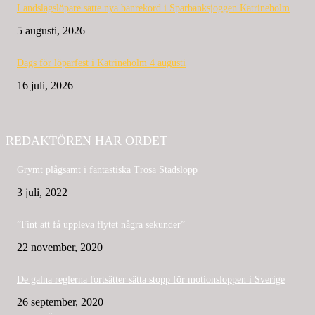
Landslagslöpare satte nya banrekord i Sparbanksjoggen Katrineholm
5 augusti, 2026
Dags för löparfest i Katrineholm 4 augusti
16 juli, 2026
REDAKTÖREN HAR ORDET
Grymt plågsamt i fantastiska Trosa Stadslopp
3 juli, 2022
”Fint att få uppleva flytet några sekunder”
22 november, 2020
De galna reglerna fortsätter sätta stopp för motionsloppen i Sverige
26 september, 2020