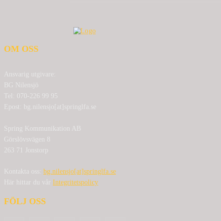
OM OSS
Ansvarig utgivare:
BG Nilensjö
Tel: 070-226 99 95
Epost: bg.nilensjo[at]springlfa.se
Spring Kommunikation AB
Görslövsvägen 8
263 71 Jonstorp
Kontakta oss:
bg.nilensjo[at]springlfa.se
Här hittar du vår
Integritetspolicy
FÖLJ OSS