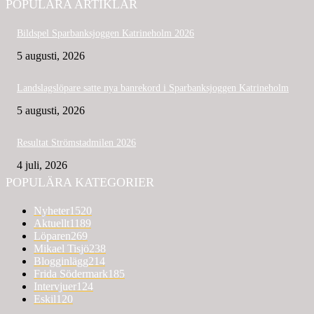
POPULÄRA ARTIKLAR
Bildspel Sparbanksjoggen Katrineholm 2026
5 augusti, 2026
Landslagslöpare satte nya banrekord i Sparbanksjoggen Katrineholm
5 augusti, 2026
Resultat Strömstadmilen 2026
4 juli, 2026
POPULÄRA KATEGORIER
Nyheter
1520
Aktuellt
1189
Löparen
269
Mikael Tisjö
238
Blogginlägg
214
Frida Södermark
185
Intervjuer
124
Eskil
120