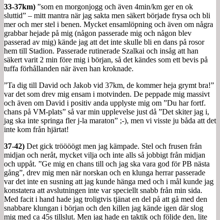
33-37km)
”som en morgonjogg och även 4min/km ger en ok
sluttid” – mitt mantra när jag sakta men säkert började frysa och bli
mer och mer stel i benen. Mycket ensamlöpning och även om några
grabbar hejade på mig (någon passerade mig och någon blev
passerad av mig) kände jag att det inte skulle bli en dans på rosor
hem till Stadion. Passerade rutinerade Szalkai och insåg att han
säkert varit 2 min före mig i början, så det kändes som ett bevis på
tuffa förhållanden när även han kroknade.
”Ta dig till David och Jakob vid 37km, de kommer heja grymt bra!”
var det som drev mig ensam i motvinden. De peppade mig massivt
och även om David i positiv anda upplyste mig om ”Du har fortf.
chans på VM-plats” så var min upplevelse just då ”Det skiter jag i,
jag ska inte springa fler j-la maraton” ;-), men vi visste ju båda att det
inte kom från hjärtat!
37-42)
Det gick tröööögt men jag kämpade. Stel och frusen från
midjan och neråt, mycket vilja och inte alls så jobbigt från midjan
och uppåt. ”Ge mig en chans till och jag ska vara god för PB nästa
gång”, drev mig men när norskan och en klunga herrar passerade
var det inte en susning att jag kunde hänga med och i mål kunde jag
konstatera att avslutningen inte var speciellt snabb från min sida.
Med facit i hand hade jag troligtvis tjänat en del på att gå med den
snabbare klungan i början och den killen jag kände igen där slog
mig med ca 45s tillslut. Men jag hade en taktik och följde den, lite