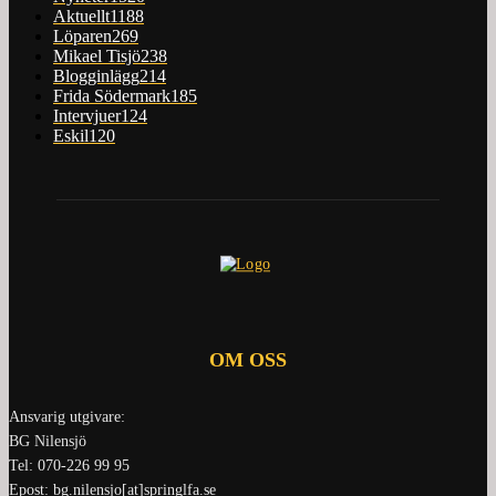
Aktuellt
1188
Löparen
269
Mikael Tisjö
238
Blogginlägg
214
Frida Södermark
185
Intervjuer
124
Eskil
120
OM OSS
Ansvarig utgivare:
BG Nilensjö
Tel: 070-226 99 95
Epost: bg.nilensjo[at]springlfa.se