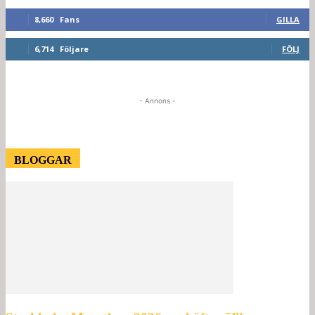
8,660
Fans
GILLA
6,714
Följare
FÖLJ
- Annons -
BLOGGAR