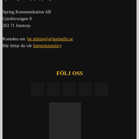
Spring Kommunikation AB
Görslövsvägen 8
263 71 Jonstorp
Kontakta oss:
bg.nilensjo[at]springlfa.se
Här hittar du vår
Integritetspolicy
FÖLJ OSS