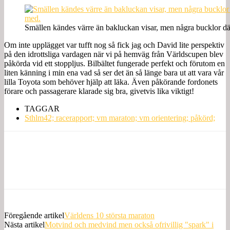
Smällen kändes värre än bakluckan visar, men några bucklor dä
Om inte upplägget var tufft nog så fick jag och David lite perspektiv
på den idrottsliga vardagen när vi på hemväg från Världscupen blev
påkörda vid ett stoppljus. Bilbältet fungerade perfekt och förutom en
liten känning i min ena vad så ser det än så länge bara ut att vara vår
lilla Toyota som behöver hjälp att läka. Även påkörande fordonets
förare och passagerare klarade sig bra, givetvis lika viktigt!
TAGGAR
Sthlm42; racerapport; vm maraton; vm orientering; påkörd;
Föregående artikel
Världens 10 största maraton
Nästa artikel
Motvind och medvind men också ofrivillig "spark" i