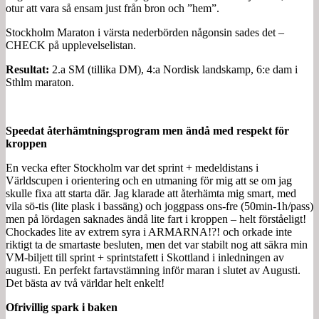
otur att vara så ensam just från bron och ”hem”.
Stockholm Maraton i värsta nederbörden någonsin sades det –
CHECK på upplevelselistan.
Resultat:
2.a SM (tillika DM), 4:a Nordisk landskamp, 6:e dam i
Sthlm maraton.
Speedat återhämtningsprogram men ändå med respekt för
kroppen
En vecka efter Stockholm var det sprint + medeldistans i
Världscupen i orientering och en utmaning för mig att se om jag
skulle fixa att starta där. Jag klarade att återhämta mig smart, med
vila sö-tis (lite plask i bassäng) och joggpass ons-fre (50min-1h/pass)
men på lördagen saknades ändå lite fart i kroppen – helt förståeligt!
Chockades lite av extrem syra i ARMARNA!?! och orkade inte
riktigt ta de smartaste besluten, men det var stabilt nog att säkra min
VM-biljett till sprint + sprintstafett i Skottland i inledningen av
augusti. En perfekt fartavstämning inför maran i slutet av Augusti.
Det bästa av två världar helt enkelt!
Ofrivillig spark i baken