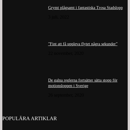
Grymt plågsamt i fantastiska Trosa Stadslopp
3 juli, 2022
”Fint att få uppleva flytet några sekunder”
22 november, 2020
De galna reglerna fortsätter sätta stopp för
motionsloppen i Sverige
26 september, 2020
POPULÄRA ARTIKLAR