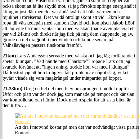
Motvinden efter Västerbron var dock ganska stark och regnet var
också skönt att få lite skydd mot, så jag försökte springa energisnålt i
klungan just där men det var ändå svårt att hålla värmen och
mjukhet i rörelserna. Det var då otroligt skönt att vid 12km kunna
ropa till vätskedepån med sambon David och kompisen Jakob Lööf
att jag ville ha mina vantar ihop med vätskan (hade även placerat ett
par vid 24km) och direkt när jag fick på mig dem slappnade jag av,
gjorde en del dragjobb i medvinden och kunde senare på
Valhallavägen passera finskorna framför.
21km)
Lars Andersson servade med vätska och jag låg fortfarande i
spets i klungan. ”Vad hände med Charlotte”? ropade Lars och jag
svarade förvånat att ”ingen aning, trodde hon var med i klungan”.
Då förstod jag att hon troligtvis fått problem av något slag, vilket
tyvärr visade sig vara magkrångel under mittpartiet på loppet.
21-33km)
Drog en hel del men blev omsprungen i motlut uppför.
Utför och platt var det dock jag som manade på tempot och känslan
var kontrollerad och härlig. Dock med respekt för att sista biten är
den tuffa….
Att dra i motvind kostar på men det var nödvändigt vissa partier
Rönnols