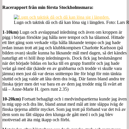
Racerapport från min första Stockholmsmara:
Lugn och taktisk då och då kan löna sig i längden. Foto: Lars 
1-10km)
Lugn och avslappnad inledning och även om kroppen är
pigg i början försökte jag hålla nere tempot och ha tålamod. Hittade
ett litet gäng som verkade vilja hålla liknande tempo och jag hade
redan innan trott att jag och klubbkompisen Charlotte Karlsson (på
bilden ovan) skulle kunna ha liknande mål med dagen, så det kändes
naturligt att vi höll ihop inledningsvis. Dock fick jag beslutsångest
när det började bildas en lucka till en grupp framför och jag hade
velat gå med där (kände en av grabbarna och trodde vi skulle vara
jämna) men just då var deras snittempo lite för högt för min tänkta
sluttid och jag valde att låta dem dra iväg. Där fanns bland andra tre
finska tjejer men det var bara en av dem jag trodde mig få svårt att
slå – Anne-Marie H. (pers runt 2.35)
10-20km)
Fortsatt behagligt och i medvindspartierna kunde jag även
ta mig upp och dra lite, bland annat med mål att inte släppa iväg de
finska tjejerna alltför mycket. Som jag trott på förhand var det två av
dem som nu fått släppa den klunga de gått med i och jag blev
motiverad att äta mig ikapp och förbi.