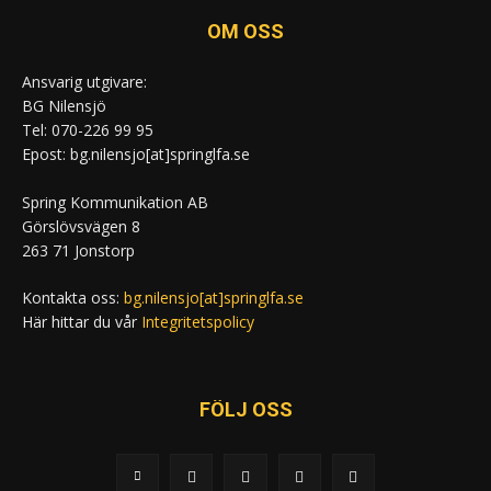
OM OSS
Ansvarig utgivare:
BG Nilensjö
Tel: 070-226 99 95
Epost: bg.nilensjo[at]springlfa.se
Spring Kommunikation AB
Görslövsvägen 8
263 71 Jonstorp
Kontakta oss:
bg.nilensjo[at]springlfa.se
Här hittar du vår
Integritetspolicy
FÖLJ OSS