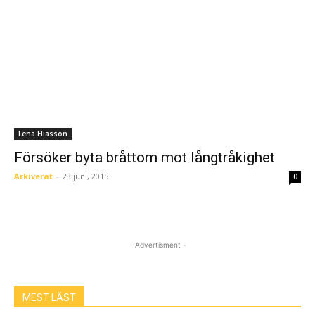
Lena Eliasson
Försöker byta bråttom mot långtråkighet
Arkiverat
-
23 juni, 2015
0
- Advertisment -
MEST LÄST