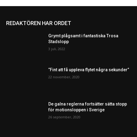
REDAKTÖREN HAR ORDET
Grymt plågsamt i fantastiska Trosa
Stadslopp
3 juli, 2022
”Fint att få uppleva flytet några sekunder”
22 november, 2020
De galna reglerna fortsätter sätta stopp
för motionsloppen i Sverige
26 september, 2020