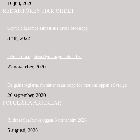
16 juli, 2026
REDAKTÖREN HAR ORDET
Grymt plågsamt i fantastiska Trosa Stadslopp
3 juli, 2022
”Fint att få uppleva flytet några sekunder”
22 november, 2020
De galna reglerna fortsätter sätta stopp för motionsloppen i Sverige
26 september, 2020
POPULÄRA ARTIKLAR
Bildspel Sparbanksjoggen Katrineholm 2026
5 augusti, 2026