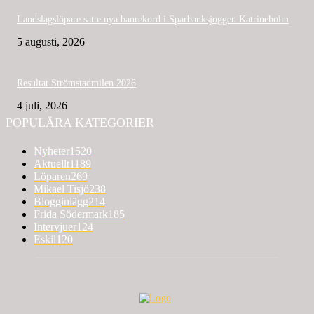
Landslagslöpare satte nya banrekord i Sparbanksjoggen Katrineholm
5 augusti, 2026
Resultat Strömstadmilen 2026
4 juli, 2026
POPULÄRA KATEGORIER
Nyheter
1520
Aktuellt
1189
Löparen
269
Mikael Tisjö
238
Blogginlägg
214
Frida Södermark
185
Intervjuer
124
Eskil
120