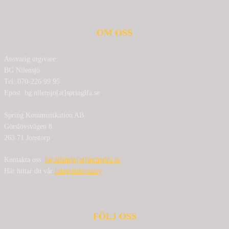
OM OSS
Ansvarig utgivare:
BG Nilensjö
Tel: 070-226 99 95
Epost: bg.nilensjo[at]springlfa.se
Spring Kommunikation AB
Görslövsvägen 8
263 71 Jonstorp
Kontakta oss:
bg.nilensjo[at]springlfa.se
Här hittar du vår
Integritetspolicy
FÖLJ OSS