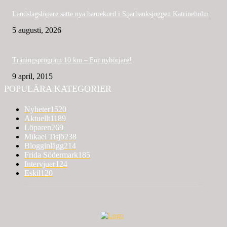
Landslagslöpare satte nya banrekord i Sparbanksjoggen Katrineholm
5 augusti, 2026
Träningsprogram 10 km – För nybörjare!
9 april, 2015
POPULÄRA KATEGORIER
Nyheter
1520
Aktuellt
1189
Löparen
269
Mikael Tisjö
238
Blogginlägg
214
Frida Södermark
185
Intervjuer
124
Eskil
120