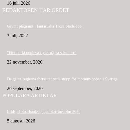
16 juli, 2026
REDAKTÖREN HAR ORDET
Grymt plågsamt i fantastiska Trosa Stadslopp
3 juli, 2022
”Fint att få uppleva flytet några sekunder”
22 november, 2020
De galna reglerna fortsätter sätta stopp för motionsloppen i Sverige
26 september, 2020
POPULÄRA ARTIKLAR
Bildspel Sparbanksjoggen Katrineholm 2026
5 augusti, 2026