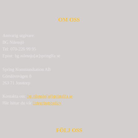
OM OSS
Ansvarig utgivare:
BG Nilensjö
Tel: 070-226 99 95
Epost: bg.nilensjo[at]springlfa.se
Spring Kommunikation AB
Görslövsvägen 8
263 71 Jonstorp
Kontakta oss:
bg.nilensjo[at]springlfa.se
Här hittar du vår
Integritetspolicy
FÖLJ OSS