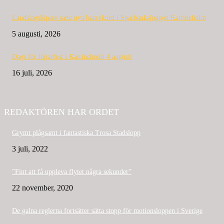
Landslagslöpare satte nya banrekord i Sparbanksjoggen Katrineholm
5 augusti, 2026
Dags för löparfest i Katrineholm 4 augusti
16 juli, 2026
REDAKTÖREN HAR ORDET
Grymt plågsamt i fantastiska Trosa Stadslopp
3 juli, 2022
”Fint att få uppleva flytet några sekunder”
22 november, 2020
De galna reglerna fortsätter sätta stopp för motionsloppen i Sverige