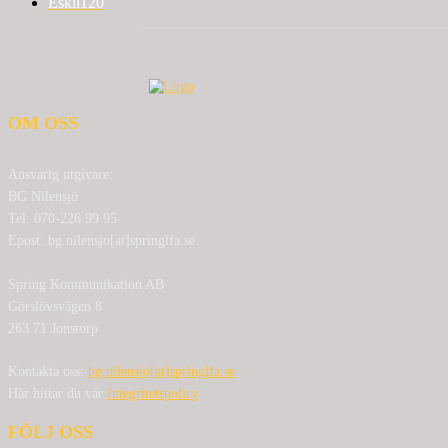
Eskil
120
OM OSS
Ansvarig utgivare:
BG Nilensjö
Tel: 070-226 99 95
Epost: bg.nilensjo[at]springlfa.se
Spring Kommunikation AB
Görslövsvägen 8
263 71 Jonstorp
Kontakta oss:
bg.nilensjo[at]springlfa.se
Här hittar du vår
Integritetspolicy
FÖLJ OSS