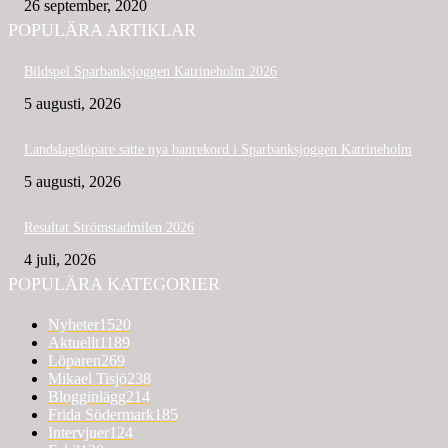
26 september, 2020
POPULÄRA ARTIKLAR
Bildspel Sparbanksjoggen Katrineholm 2026
5 augusti, 2026
Landslagslöpare satte nya banrekord i Sparbanksjoggen Katrineholm
5 augusti, 2026
Resultat Strömstadmilen 2026
4 juli, 2026
POPULÄRA KATEGORIER
Nyheter
1520
Aktuellt
1189
Löparen
269
Mikael Tisjö
238
Blogginlägg
214
Frida Södermark
185
Intervjuer
124