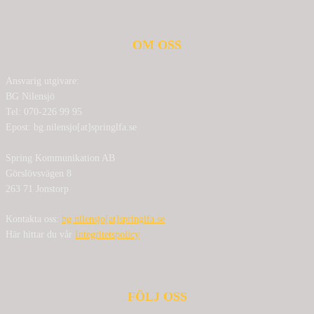
OM OSS
Ansvarig utgivare:
BG Nilensjö
Tel: 070-226 99 95
Epost: bg.nilensjo[at]springlfa.se
Spring Kommunikation AB
Görslövsvägen 8
263 71 Jonstorp
Kontakta oss:
bg.nilensjo[at]springlfa.se
Här hittar du vår
Integritetspolicy
FÖLJ OSS