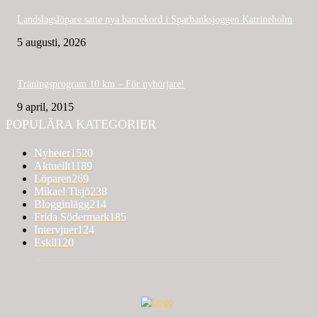
Landslagslöpare satte nya banrekord i Sparbanksjoggen Katrineholm
5 augusti, 2026
Träningsprogram 10 km – För nybörjare!
9 april, 2015
POPULÄRA KATEGORIER
Nyheter
1520
Aktuellt
1189
Löparen
269
Mikael Tisjö
238
Blogginlägg
214
Frida Södermark
185
Intervjuer
124
Eskil
120