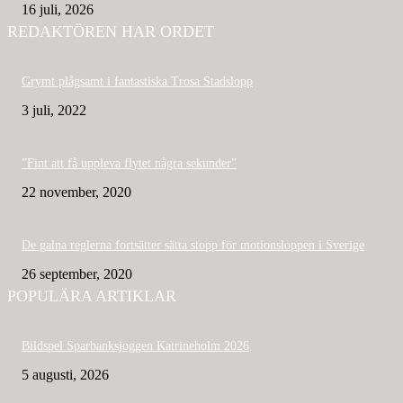
16 juli, 2026
REDAKTÖREN HAR ORDET
Grymt plågsamt i fantastiska Trosa Stadslopp
3 juli, 2022
”Fint att få uppleva flytet några sekunder”
22 november, 2020
De galna reglerna fortsätter sätta stopp för motionsloppen i Sverige
26 september, 2020
POPULÄRA ARTIKLAR
Bildspel Sparbanksjoggen Katrineholm 2026
5 augusti, 2026