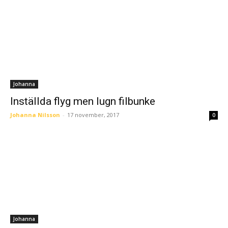
Johanna
Inställda flyg men lugn filbunke
Johanna Nilsson
-
17 november, 2017
0
Johanna