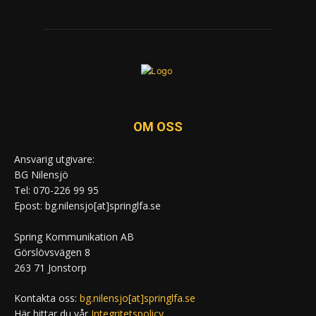
OM OSS
Ansvarig utgivare:
BG Nilensjö
Tel: 070-226 99 95
Epost: bg.nilensjo[at]springlfa.se
Spring Kommunikation AB
Görslövsvägen 8
263 71 Jonstorp
Kontakta oss:
bg.nilensjo[at]springlfa.se
Här hittar du vår
Integritetspolicy