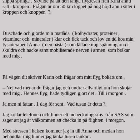
slippa springa . Skyllde på att den långa flygresan från Kina ännu
satt i kroppen . Frågan är om 50 km loppet på hög höjd ännu sitter i
kroppen och knoppen ?.
Duschade och gjorde min matlåda ( kolhydrater, proteiner ,
vitaminer och mineraler ) klar och fick tack och lov en tid hos min
fysioterapeut Anna ( den bästa ) som lättade upp spänningarna i
skuldra och nacke samt mobiliserade nerven i armen som bråkar
med mig .
På vägen dit skriver Karin och frågar om mitt flyg bokats om .
– Nej vad menar du frågar jag och undrar allvarligt om hon skojar
med mig . Hennes flyg hade tydligen gjort det . Till i morgon .
Ja men ni fattar . 1 dag för sent . Vad tusan är detta ?.
Jag kollar telefonen och finner ett incheckningssms från SAS som
säger att jag är välkommen att checka in på flighten i morgon.
Med stressen i halsen kommer jag in till Anna och medan hon
behandlar mig hinner jag tänka tusen tankar .