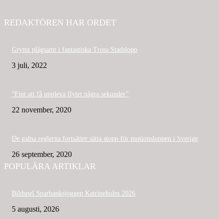
REDAKTÖREN HAR ORDET
Grymt plågsamt i fantastiska Trosa Stadslopp
3 juli, 2022
”Fint att få uppleva flytet några sekunder”
22 november, 2020
De galna reglerna fortsätter sätta stopp för motionsloppen i Sverige
26 september, 2020
POPULÄRA ARTIKLAR
Bildspel Sparbanksjoggen Katrineholm 2026
5 augusti, 2026