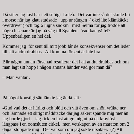
Då sitter jag fast här i ett snöigt Luleå. Det var inte så det skulle bli
i morse när jag glatt studsade upp ur sängen ( okej lite klämkäckt
överdrivet ) och tog 6 lugna snökm med Selma för jag trodde att
några h senare är jag på väg till Spanien. Vad kan gå fel?
Uppenbarligen en hel del.
Kommer jag för sent till mitt jobb får de konsekvenser om det leder
till att andra drabbas . Att komma försent är inte bra.
Blir någon annan försenad resulterar det i att andra drabbas och om
man lagt sitt hopp i någon annans händer vad gör man då?
– Man väntar .
På något konstigt sätt tänkte jag ändå att :
-Gud vad det är härligt och blött och vitt även om snön vräkte ner
och lämnade ett slirigt måddtäcke där jag säkert spände mig mer än
jag borde gjort . Jag fick en lust att ge mig ut på ett kravlöst
långpass i en oomsluten cirkel, men vetskapen av en maraton om 2
dagar stoppade mig . Det var som om jag sökte ursäkter. (?) Att