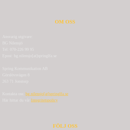
OM OSS
Ansvarig utgivare:
BG Nilensjö
Tel: 070-226 99 95
Epost: bg.nilensjo[at]springlfa.se
Spring Kommunikation AB
Görslövsvägen 8
263 71 Jonstorp
Kontakta oss:
bg.nilensjo[at]springlfa.se
Här hittar du vår
Integritetspolicy
FÖLJ OSS