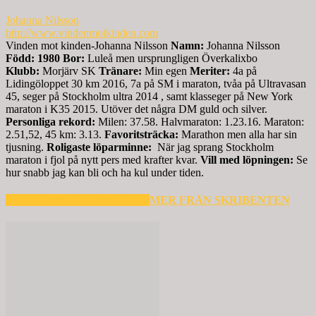
Johanna Nilsson
http://www.vindenmotkinden.com
Vinden mot kinden-Johanna Nilsson
Namn:
Johanna Nilsson
Född: 1980
Bor:
Luleå men ursprungligen Överkalixbo
Klubb:
Morjärv SK
Tränare:
Min egen
Meriter:
4a på
Lidingöloppet 30 km 2016, 7a på SM i maraton, tvåa på Ultravasan
45, seger på Stockholm ultra 2014 , samt klasseger på New York
maraton i K35 2015. Utöver det några DM guld och silver.
Personliga rekord:
Milen: 37.58. Halvmaraton: 1.23.16. Maraton:
2.51,52, 45 km: 3.13.
Favoritsträcka:
Marathon men alla har sin
tjusning.
Roligaste löparminne:
När jag sprang Stockholm
maraton i fjol på nytt pers med krafter kvar.
Vill med löpningen:
Se
hur snabb jag kan bli och ha kul under tiden.
RELATERADE ARTIKLAR
MER FRÅN SKRIBENTEN