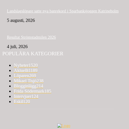
Landslagslöpare satte nya banrekord i Sparbanksjoggen Katrineholm
5 augusti, 2026
Resultat Strömstadmilen 2026
4 juli, 2026
POPULÄRA KATEGORIER
Nyheter
1520
Aktuellt
1189
Löparen
269
Mikael Tisjö
238
Blogginlägg
214
Frida Södermark
185
Intervjuer
124
Eskil
120