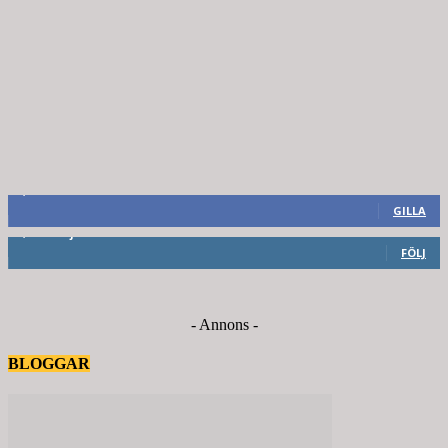
8,660
Fans
GILLA
6,714
Följare
FÖLJ
- Annons -
BLOGGAR