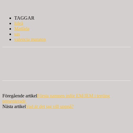
TAGGAR
luleå
Matlåda
sas
valencia maraton
Föregående artikel
Första namnen inför EM/JEM i terräng
presenterade
Nästa artikel
Vad är det jag vill uppnå?