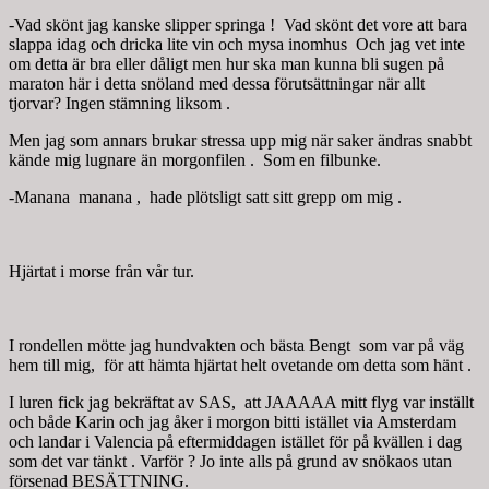
-Vad skönt jag kanske slipper springa ! Vad skönt det vore att bara
slappa idag och dricka lite vin och mysa inomhus Och jag vet inte
om detta är bra eller dåligt men hur ska man kunna bli sugen på
maraton här i detta snöland med dessa förutsättningar när allt
tjorvar? Ingen stämning liksom .
Men jag som annars brukar stressa upp mig när saker ändras snabbt
kände mig lugnare än morgonfilen . Som en filbunke.
-Manana manana , hade plötsligt satt sitt grepp om mig .
Hjärtat i morse från vår tur.
I rondellen mötte jag hundvakten och bästa Bengt som var på väg
hem till mig, för att hämta hjärtat helt ovetande om detta som hänt .
I luren fick jag bekräftat av SAS, att JAAAAA mitt flyg var inställt
och både Karin och jag åker i morgon bitti istället via Amsterdam
och landar i Valencia på eftermiddagen istället för på kvällen i dag
som det var tänkt . Varför ? Jo inte alls på grund av snökaos utan
försenad BESÄTTNING.