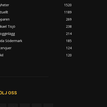
yheter
1520
tuellt
1189
öparen
269
kael Tisjö
238
ogginlägg
214
rida Södermark
185
tervjuer
124
kil
120
ÖLJ OSS