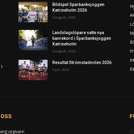
Bildspel Sparbanksjoggen
N
Katrineholm 2026
Ak
5 augusti, 2026
L
Mi
Landslagslöpare satte nya
banrekord i Sparbanksjoggen
Bl
Katrineholm
F
5 augusti, 2026
In
Resultat Strömstadmilen 2026
 i
Es
4 juli, 2026
 OSS
F
arig utgivare: