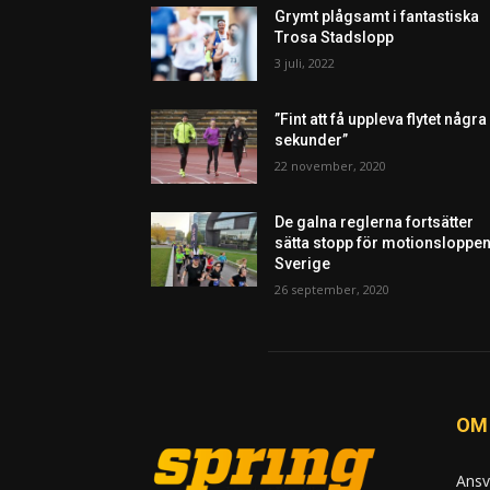
Grymt plågsamt i fantastiska
Trosa Stadslopp
3 juli, 2022
”Fint att få uppleva flytet några
sekunder”
22 november, 2020
De galna reglerna fortsätter
sätta stopp för motionsloppen
Sverige
26 september, 2020
OM
Ansv