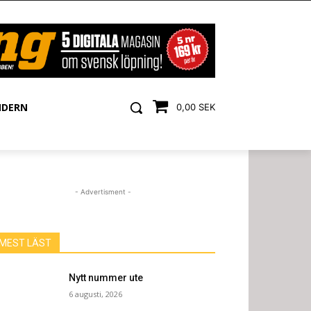
NDERN
0,00 SEK
- Advertisment -
MEST LÄST
Nytt nummer ute
6 augusti, 2026