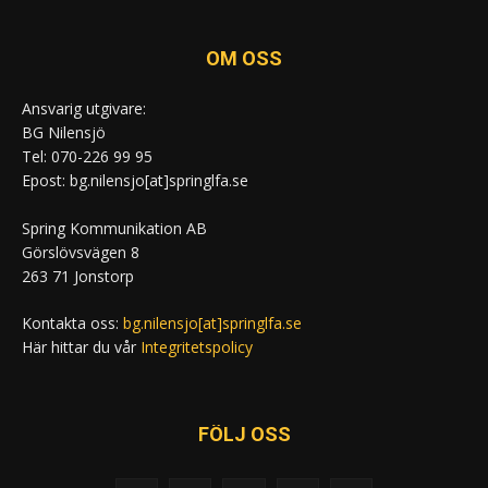
OM OSS
Ansvarig utgivare:
BG Nilensjö
Tel: 070-226 99 95
Epost: bg.nilensjo[at]springlfa.se
Spring Kommunikation AB
Görslövsvägen 8
263 71 Jonstorp
Kontakta oss:
bg.nilensjo[at]springlfa.se
Här hittar du vår
Integritetspolicy
FÖLJ OSS