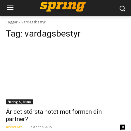
Taggar
Vardagsbestyr
Tag:
vardagsbestyr
Emring & Järlmo
Är det största hotet mot formen din
partner?
Arkiverat
-
11 oktober, 2015
0