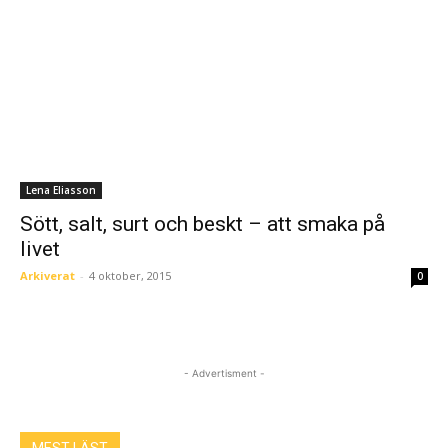
Lena Eliasson
Sött, salt, surt och beskt – att smaka på
livet
Arkiverat
-
4 oktober, 2015
0
- Advertisment -