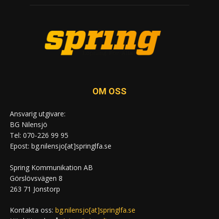
OM OSS
Ansvarig utgivare:
BG Nilensjö
Tel: 070-226 99 95
Epost: bg.nilensjo[at]springlfa.se
Spring Kommunikation AB
Görslövsvägen 8
263 71 Jonstorp
Kontakta oss:
bg.nilensjo[at]springlfa.se