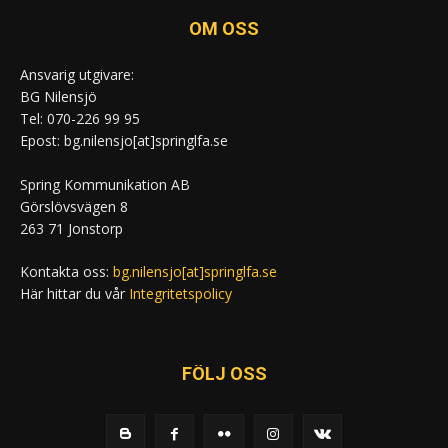
OM OSS
Ansvarig utgivare:
BG Nilensjö
Tel: 070-226 99 95
Epost: bg.nilensjo[at]springlfa.se
Spring Kommunikation AB
Görslövsvägen 8
263 71 Jonstorp
Kontakta oss:
bg.nilensjo[at]springlfa.se
Här hittar du vår
Integritetspolicy
FÖLJ OSS