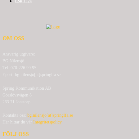
Eskil
120
OM OSS
Ansvarig utgivare:
BG Nilensjö
Tel: 070-226 99 95
Epost: bg.nilensjo[at]springlfa.se
Spring Kommunikation AB
Görslövsvägen 8
263 71 Jonstorp
Kontakta oss:
bg.nilensjo[at]springlfa.se
Här hittar du vår
Integritetspolicy
FÖLJ OSS