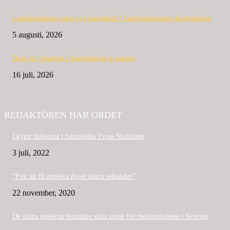
Landslagslöpare satte nya banrekord i Sparbanksjoggen Katrineholm
5 augusti, 2026
Dags för löparfest i Katrineholm 4 augusti
16 juli, 2026
REDAKTÖREN HAR ORDET
Grymt plågsamt i fantastiska Trosa Stadslopp
3 juli, 2022
”Fint att få uppleva flytet några sekunder”
22 november, 2020
De galna reglerna fortsätter sätta stopp för motionsloppen i Sverige