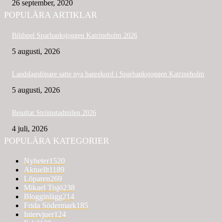
26 september, 2020
POPULÄRA ARTIKLAR
Bildspel Sparbanksjoggen Katrineholm 2026
5 augusti, 2026
Landslagslöpare satte nya banrekord i Sparbanksjoggen Katrineholm
5 augusti, 2026
Resultat Strömstadmilen 2026
4 juli, 2026
POPULÄRA KATEGORIER
Nyheter
1520
Aktuellt
1189
Löparen
269
Mikael Tisjö
238
Blogginlägg
214
Frida Södermark
185
Intervjuer
124