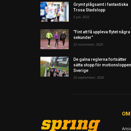
Grymt plågsamt i fantastiska
Trosa Stadslopp
3 juli, 2022
”Fint att få uppleva flytet några
sekunder”
22 november, 2020
De galna reglerna fortsätter
sätta stopp för motionsloppen
Sverige
26 september, 2020
OM
Ansv