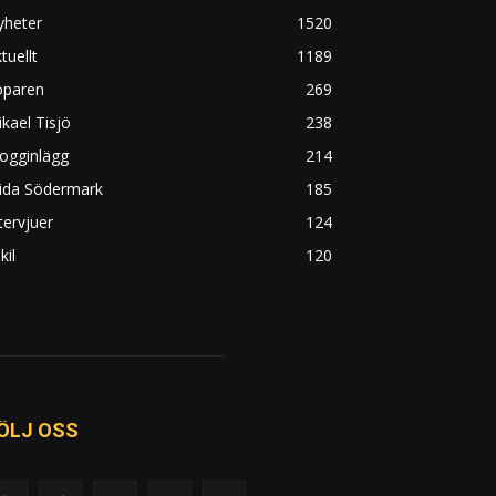
yheter
1520
tuellt
1189
öparen
269
kael Tisjö
238
ogginlägg
214
rida Södermark
185
tervjuer
124
kil
120
ÖLJ OSS