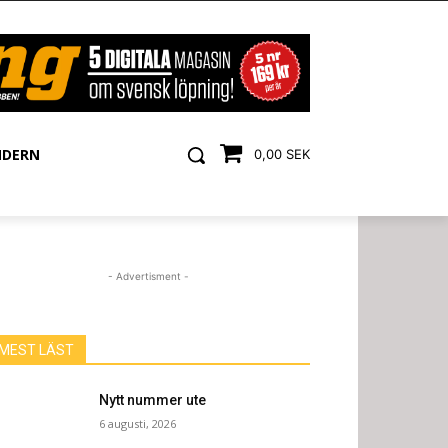
NDERN
0,00 SEK
- Advertisment -
MEST LÄST
Nytt nummer ute
6 augusti, 2026