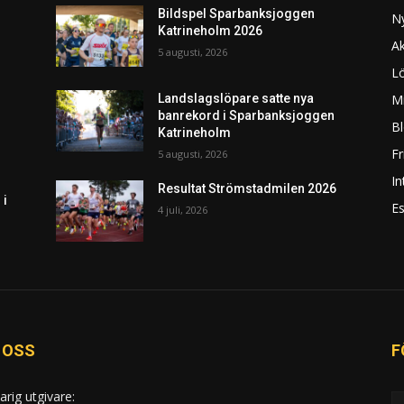
Bildspel Sparbanksjoggen
N
Katrineholm 2026
Ak
5 augusti, 2026
L
Mi
Landslagslöpare satte nya
banrekord i Sparbanksjoggen
Bl
Katrineholm
F
5 augusti, 2026
In
Resultat Strömstadmilen 2026
 i
Es
4 juli, 2026
 OSS
F
arig utgivare: