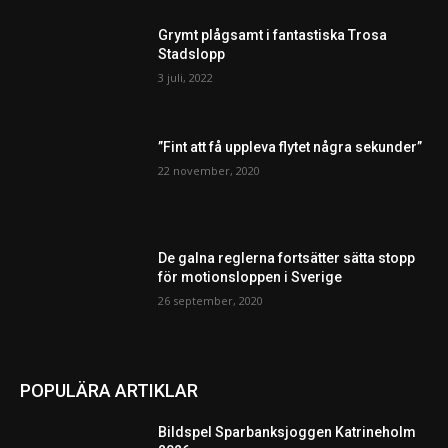
Grymt plågsamt i fantastiska Trosa
Stadslopp
3 juli, 2022
”Fint att få uppleva flytet några sekunder”
22 november, 2020
De galna reglerna fortsätter sätta stopp
för motionsloppen i Sverige
26 september, 2020
POPULÄRA ARTIKLAR
Bildspel Sparbanksjoggen Katrineholm