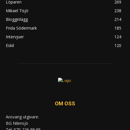
Löparen
269
Mikael Tisjö
238
Blogginlägg
214
Frida Södermark
185
Intervjuer
124
Eskil
120
OM OSS
Ansvarig utgivare:
BG Nilensjö
Tel: 070-226 99 95