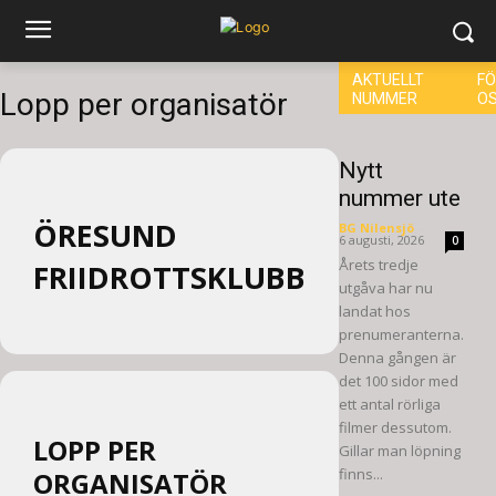
AKTUELLT
FÖ
Lopp per organisatör
NUMMER
O
Nytt
nummer ute
ÖRESUND
BG Nilensjö
-
6 augusti, 2026
0
Årets tredje
FRIIDROTTSKLUBB
utgåva har nu
landat hos
prenumeranterna.
Denna gången är
det 100 sidor med
ett antal rörliga
filmer dessutom.
LOPP PER
Gillar man löpning
finns...
ORGANISATÖR