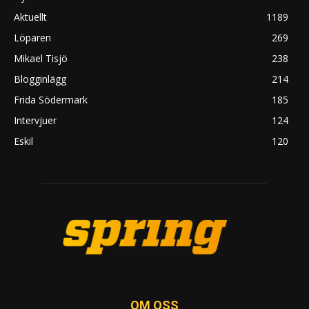
Aktuellt
1189
Löparen
269
Mikael Tisjö
238
Blogginlägg
214
Frida Södermark
185
Intervjuer
124
Eskil
120
OM OSS