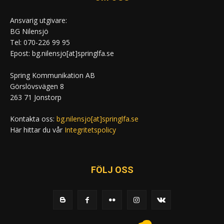
Ansvarig utgivare:
BG Nilensjö
Tel: 070-226 99 95
Epost: bg.nilensjo[at]springlfa.se
Spring Kommunikation AB
Görslövsvägen 8
263 71 Jonstorp
Kontakta oss:
bg.nilensjo[at]springlfa.se
Här hittar du vår
Integritetspolicy
FÖLJ OSS