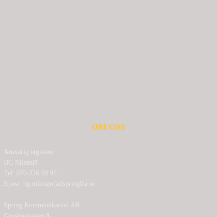
OM OSS
Ansvarig utgivare:
BG Nilensjö
Tel: 070-226 99 95
Epost: bg.nilensjo[at]springlfa.se
Spring Kommunikation AB
Görslövsvägen 8