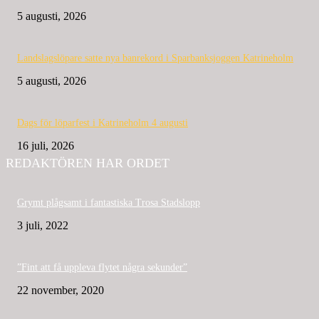
5 augusti, 2026
Landslagslöpare satte nya banrekord i Sparbanksjoggen Katrineholm
5 augusti, 2026
Dags för löparfest i Katrineholm 4 augusti
16 juli, 2026
REDAKTÖREN HAR ORDET
Grymt plågsamt i fantastiska Trosa Stadslopp
3 juli, 2022
”Fint att få uppleva flytet några sekunder”
22 november, 2020