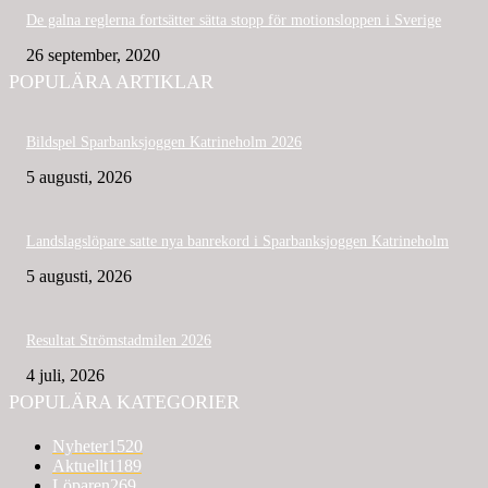
De galna reglerna fortsätter sätta stopp för motionsloppen i Sverige
26 september, 2020
POPULÄRA ARTIKLAR
Bildspel Sparbanksjoggen Katrineholm 2026
5 augusti, 2026
Landslagslöpare satte nya banrekord i Sparbanksjoggen Katrineholm
5 augusti, 2026
Resultat Strömstadmilen 2026
4 juli, 2026
POPULÄRA KATEGORIER
Nyheter
1520
Aktuellt
1189
Löparen
269