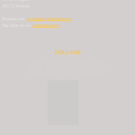
263 71 Jonstorp
Kontakta oss:
bg.nilensjo[at]springlfa.se
Här hittar du vår
Integritetspolicy
FÖLJ OSS