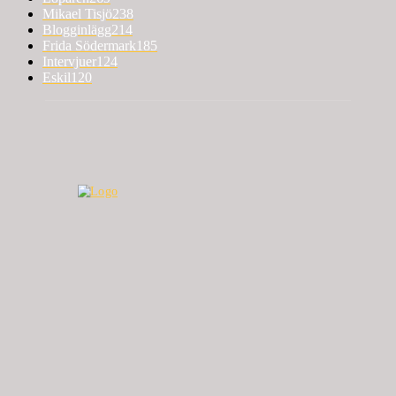
Mikael Tisjö
238
Blogginlägg
214
Frida Södermark
185
Intervjuer
124
Eskil
120