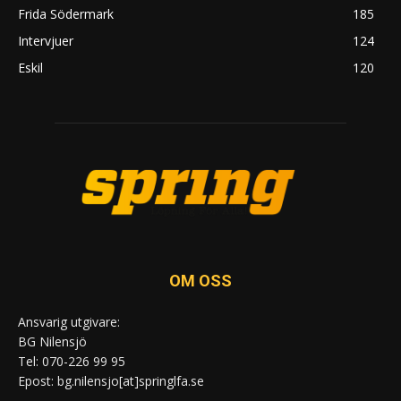
Frida Södermark
185
Intervjuer
124
Eskil
120
OM OSS
Ansvarig utgivare:
BG Nilensjö
Tel: 070-226 99 95
Epost: bg.nilensjo[at]springlfa.se