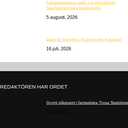
Landslagslöpare satte nya banrekord i
Sparbanksjoggen Katrineholm
5 augusti, 2026
Dags för löparfest i Katrineholm 4 augusti
16 juli, 2026
REDAKTÖREN HAR ORDET
Grymt plågsamt i fantastiska Trosa Stadslop
3 juli, 2022