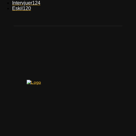
Intervjuer
124
Eskil
120