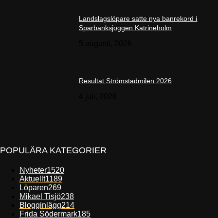
Landslagslöpare satte nya banrekord i
Sparbanksjoggen Katrineholm
5 augusti, 2026
Resultat Strömstadmilen 2026
4 juli, 2026
POPULÄRA KATEGORIER
Nyheter
1520
Aktuellt
1189
Löparen
269
Mikael Tisjö
238
Blogginlägg
214
Frida Södermark
185