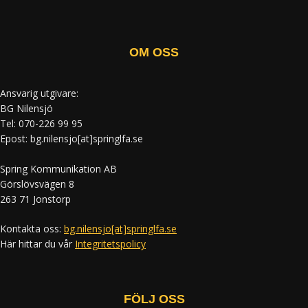
OM OSS
Ansvarig utgivare:
BG Nilensjö
Tel: 070-226 99 95
Epost: bg.nilensjo[at]springlfa.se
Spring Kommunikation AB
Görslövsvägen 8
263 71 Jonstorp
Kontakta oss:
bg.nilensjo[at]springlfa.se
Här hittar du vår
Integritetspolicy
FÖLJ OSS