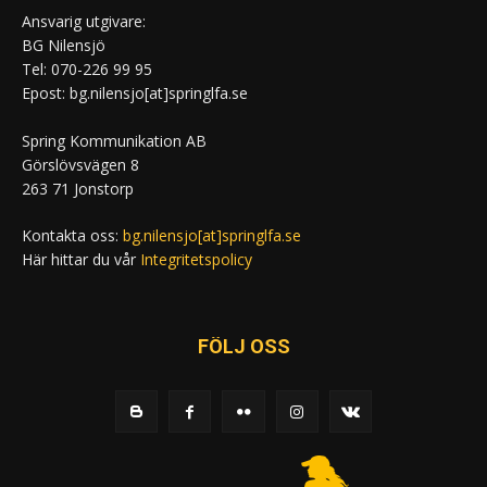
Ansvarig utgivare:
BG Nilensjö
Tel: 070-226 99 95
Epost: bg.nilensjo[at]springlfa.se
Spring Kommunikation AB
Görslövsvägen 8
263 71 Jonstorp
Kontakta oss:
bg.nilensjo[at]springlfa.se
Här hittar du vår
Integritetspolicy
FÖLJ OSS