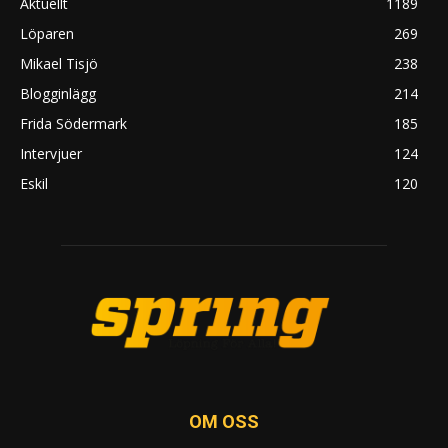
Aktuellt
1189
Löparen
269
Mikael Tisjö
238
Blogginlägg
214
Frida Södermark
185
Intervjuer
124
Eskil
120
OM OSS